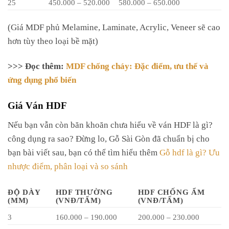
25
450.000 – 520.000
580.000 – 650.000
(Giá MDF phủ Melamine, Laminate, Acrylic, Veneer sẽ cao
hơn tùy theo loại bề mặt)
>>> Đọc thêm:
MDF chống cháy: Đặc điểm, ưu thế và
ứng dụng phổ biến
Giá Ván HDF
Nếu bạn vẫn còn băn khoăn chưa hiểu về ván HDF là gì?
công dụng ra sao? Đừng lo, Gỗ Sài Gòn đã chuẩn bị cho
bạn bài viết sau, bạn có thể tìm hiểu thêm
Gỗ hdf là gì? Ưu
nhược điểm, phân loại và so sánh
ĐỘ DÀY
HDF THƯỜNG
HDF CHỐNG ẨM
(MM)
(VNĐ/TẤM)
(VNĐ/TẤM)
3
160.000 – 190.000
200.000 – 230.000