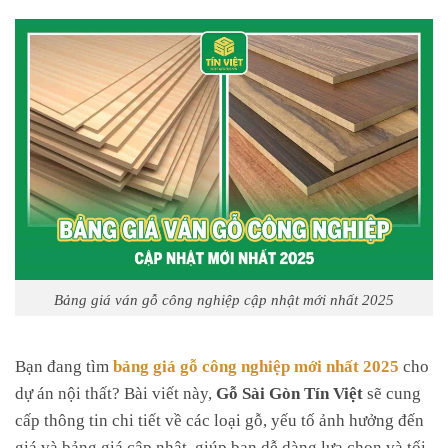
4. Thương hiệu và nhà cung cấp
5. Số lượng đặt hàng: Mua sỉ hay mua lẻ?
Kết Luận
Bảng giá ván gỗ công nghiệp cập nhật mới nhất 2025
Bạn đang tìm
bảng giá gỗ công nghiệp mới nhất 2025
cho
dự án nội thất? Bài viết này,
Gỗ Sài Gòn Tín Việt
sẽ cung
cấp thông tin chi tiết về các loại gỗ, yếu tố ảnh hưởng đến
giá và bảng giá cập nhật, giúp bạn dễ dàng lựa chọn và tối