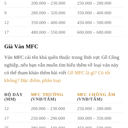
5
200.000 – 230.000
250.000 – 280.000
9
280.000 – 320.000
350.000 – 400.000
12
350.000 – 400.000
450.000 – 500.000
17
480.000 – 550.000
600.000 – 680.000
Giá Ván MFC
Ván MFC cái tên khá quên thuộc trong lĩnh vực Gỗ Công
nghiệp, nếu bạn vẫn muốn tìm hiểu thêm về loại ván này
có thể tham khảo thêm bài viết
Gỗ MFC là gì? Có tốt
không? Đặc điểm, phân loại
ĐỘ DÀY
MFC THƯỜNG
MFC CHỐNG ẨM
(MM)
(VNĐ/TẤM)
(VNĐ/TẤM)
12
200.000 – 230.000
250.000 – 280.000
17
250.000 – 290.000
300.000 – 350.000
25
380.000 – 430.000
450.000 – 500.000