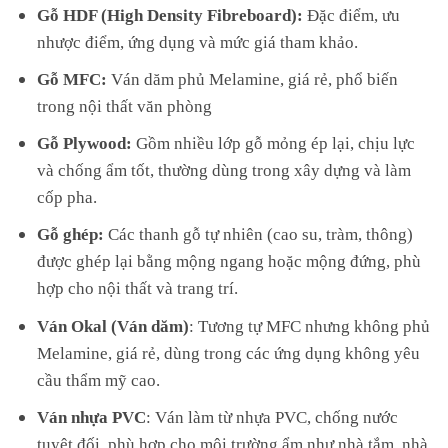
Gỗ HDF (High Density Fibreboard):
Đặc điểm, ưu
nhược điểm, ứng dụng và mức giá tham khảo.
Gỗ MFC:
Ván dăm phủ Melamine, giá rẻ, phổ biến
trong nội thất văn phòng
Gỗ Plywood:
Gồm nhiều lớp gỗ mỏng ép lại, chịu lực
và chống ẩm tốt, thường dùng trong xây dựng và làm
cốp pha.
Gỗ ghép:
Các thanh gỗ tự nhiên (cao su, tràm, thông)
được ghép lại bằng mộng ngang hoặc mộng đứng, phù
hợp cho nội thất và trang trí.
Ván Okal (Ván dăm)
: Tương tự MFC nhưng không phủ
Melamine, giá rẻ, dùng trong các ứng dụng không yêu
cầu thẩm mỹ cao.
Ván nhựa PVC
: Ván làm từ nhựa PVC, chống nước
tuyệt đối, phù hợp cho môi trường ẩm như nhà tắm, nhà