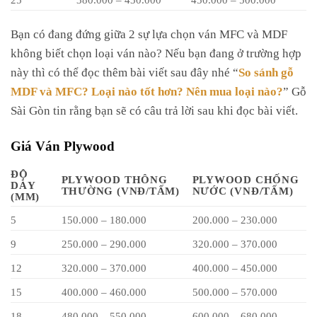
Bạn có đang đứng giữa 2 sự lựa chọn ván MFC và MDF
không biết chọn loại ván nào? Nếu bạn đang ở trường hợp
này thì có thể đọc thêm bài viết sau đây nhé “
So sánh gỗ
MDF và MFC? Loại nào tốt hơn? Nên mua loại nào?
” Gỗ
Sài Gòn tin rằng bạn sẽ có câu trả lời sau khi đọc bài viết.
Giá Ván Plywood
ĐỘ
PLYWOOD THÔNG
PLYWOOD CHỐNG
DÀY
THƯỜNG (VNĐ/TẤM)
NƯỚC (VNĐ/TẤM)
(MM)
5
150.000 – 180.000
200.000 – 230.000
9
250.000 – 290.000
320.000 – 370.000
12
320.000 – 370.000
400.000 – 450.000
15
400.000 – 460.000
500.000 – 570.000
18
480.000 – 550.000
600.000 – 680.000