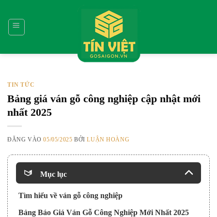
Bỏ
qua
nội
dung
TIN TỨC
Bảng giá ván gỗ công nghiệp cập nhật mới
nhất 2025
ĐĂNG VÀO
05/05/2025
BỞI
LUẬN HOÀNG
Mục lục
Tìm hiểu về ván gỗ công nghiệp
Bảng Báo Giá Ván Gỗ Công Nghiệp Mới Nhất 2025