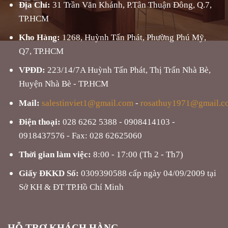
Địa Chỉ:
31 Trần Văn Khánh, P.Tân Thuận Đông, Q.7,
TP.HCM
Kho Hàng:
1268, Huỳnh Tấn Phát, Phường Phú Mỹ,
Q7, TP.HCM
VPĐD:
223/14/7A Huỳnh Tấn Phát, Thị Trấn Nhà Bè,
Huyện Nhà Bè - TP.HCM
Mail:
salestinviet1@gmail.com
-
rosathuy1971@gmail.c
Điện thoại:
028 6262 5388 - 0908414103 -
0918437576 - Fax: 028 62625060
Thời gian làm việc:
8:00 - 17:00 (Th 2 - Th7)
Giấy ĐKKD Số:
0309390588 cấp ngày 04/09/2009 tại
Sở KH & ĐT TP.Hồ Chí Minh
HỖ TRỢ KHÁCH HÀNG