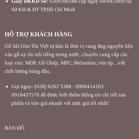
Giấy ĐKKD Số:
0309390588 cấp ngày 04/09/2009 tại
Sở KH & ĐT TP.Hồ Chí Minh
HỖ TRỢ KHÁCH HÀNG
Gỗ Sài Gòn Tín Việt tự hào là đơn vị cung ứng nguyên liệu
ván gỗ uy tín nổi tiếng trong nước, chuyên cung cấp các
loại ván: MDF, Gỗ Ghép, MFC, Melamine, ván ép... với
chất lượng hàng đầu.
Gọi ngay: (028) 6262 5388 - 0908414103
0918437576 để được biết thêm thông tin chi tiết sản
phẩm và báo giá nhanh với mức giá tốt nhất!
BẢN ĐỒ