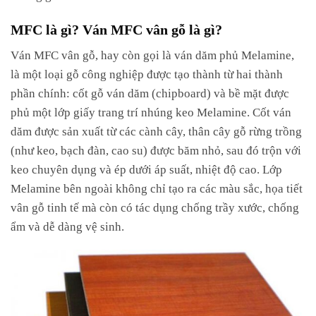
MFC là gì? Ván MFC vân gỗ là gì?
Ván MFC vân gỗ, hay còn gọi là ván dăm phủ Melamine,
là một loại gỗ công nghiệp được tạo thành từ hai thành
phần chính: cốt gỗ ván dăm (chipboard) và bề mặt được
phủ một lớp giấy trang trí nhúng keo Melamine. Cốt ván
dăm được sản xuất từ các cành cây, thân cây gỗ rừng trồng
(như keo, bạch đàn, cao su) được băm nhỏ, sau đó trộn với
keo chuyên dụng và ép dưới áp suất, nhiệt độ cao. Lớp
Melamine bên ngoài không chỉ tạo ra các màu sắc, họa tiết
vân gỗ tinh tế mà còn có tác dụng chống trầy xước, chống
ẩm và dễ dàng vệ sinh.