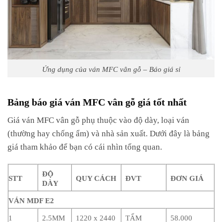
Ứng dụng của ván MFC vân gỗ – Báo giá sỉ
Bảng báo giá ván MFC vân gỗ giá tốt nhất
Giá ván MFC vân gỗ phụ thuộc vào độ dày, loại ván
(thường hay chống ẩm) và nhà sản xuất. Dưới đây là bảng
giá tham khảo để bạn có cái nhìn tổng quan.
ĐỘ
STT
QUY CÁCH
ĐVT
ĐƠN GIÁ
DÀY
VÁN MDF E2
1
2.5MM
1220 x 2440
TẤM
58.000