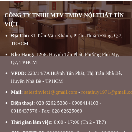
CÔNG TY TNHH MTV TMDV NỘI THẤT TÍN
VIỆT
Địa Chỉ:
31 Trần Văn Khánh, P.Tân Thuận Đông, Q.7,
TP.HCM
Kho Hàng:
1268, Huỳnh Tấn Phát, Phường Phú Mỹ,
Q7, TP.HCM
VPĐD:
223/14/7A Huỳnh Tấn Phát, Thị Trấn Nhà Bè,
Huyện Nhà Bè - TP.HCM
Mail:
salestinviet1@gmail.com
-
rosathuy1971@gmail.c
Điện thoại:
028 6262 5388 - 0908414103 -
0918437576 - Fax: 028 62625060
Thời gian làm việc:
8:00 - 17:00 (Th 2 - Th7)