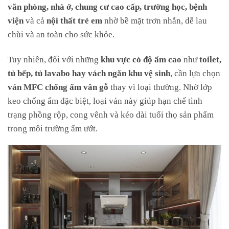
văn phòng, nhà ở, chung cư cao cấp, trường học, bệnh
viện
và cả
nội thất trẻ em
nhờ bề mặt trơn nhẵn, dễ lau
chùi và an toàn cho sức khỏe.
Tuy nhiên, đối với những
khu vực có độ ẩm cao
như
toilet,
tủ bếp, tủ lavabo hay vách ngăn khu vệ sinh
, cần lựa chọn
ván MFC chống ẩm vân gỗ
thay vì loại thường. Nhờ lớp
keo chống ẩm đặc biệt, loại ván này giúp hạn chế tình
trạng phồng rộp, cong vênh và kéo dài tuổi thọ sản phẩm
trong môi trường ẩm ướt.