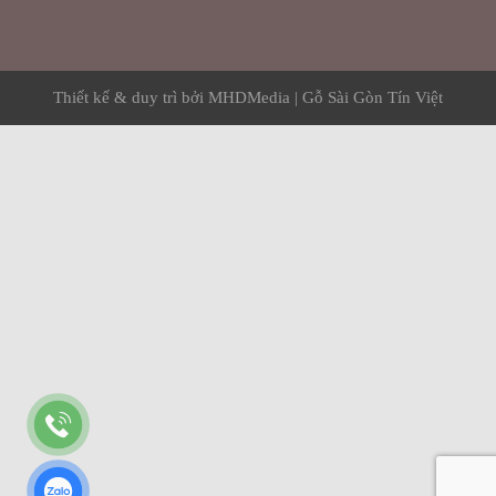
Thiết kế & duy trì bởi
MHDMedia
|
Gỗ Sài Gòn Tín Việt