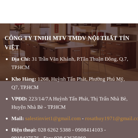
CÔNG TY TNHH MTV TMDV NỘI THẤT TÍN
VIỆT
Địa Chỉ:
31 Trần Văn Khánh, P.Tân Thuận Đông, Q.7,
TP.HCM
Kho Hàng:
1268, Huỳnh Tấn Phát, Phường Phú Mỹ,
Q7, TP.HCM
VPĐD:
223/14/7A Huỳnh Tấn Phát, Thị Trấn Nhà Bè,
Huyện Nhà Bè - TP.HCM
Mail:
salestinviet1@gmail.com
-
rosathuy1971@gmail.c
Điện thoại:
028 6262 5388 - 0908414103 -
0918437576 - Fax: 028 62625060