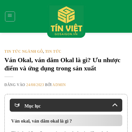
Bỏ
qua
nội
dung
TIN TỨC NGÀNH GỖ
TIN TỨC
,
Ván Okal, ván dăm Okal là gì? Ưu nhược
điểm và ứng dụng trong sản xuất
ĐĂNG VÀO
24/08/2023
BỞI
ADMIN
Mục lục
Ván okal, ván dăm okal là gì ?