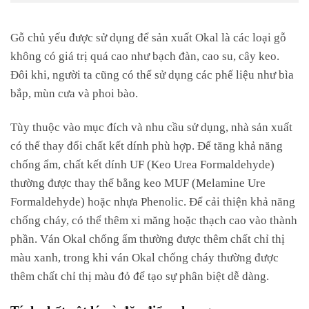
Gỗ chủ yếu được sử dụng để sản xuất Okal là các loại gỗ
không có giá
trị quá cao như bạch đàn, cao su, cây keo.
Đôi khi, người ta cũng có thể sử dụng các phế liệu như bìa
bắp, mùn cưa và phoi bào.
Tùy thuộc vào mục đích và nhu cầu sử dụng, nhà sản xuất
có thể thay đổi chất kết dính phù hợp. Để tăng khả năng
chống ẩm, chất kết dính UF (Keo Urea Formaldehyde)
thường được thay thế bằng keo MUF (Melamine Ure
Formaldehyde) hoặc nhựa Phenolic. Để cải thiện khả năng
chống cháy, có thể thêm xi măng hoặc thạch cao vào thành
phần. Ván Okal chống ẩm thường được thêm chất chỉ thị
màu xanh, trong khi ván Okal chống cháy thường được
thêm chất chỉ thị màu đỏ để tạo sự phân biệt dễ dàng.
Tính chất vật lý và đặc điểm chung