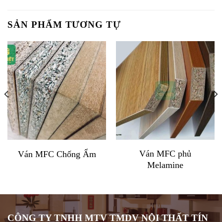
SẢN PHẨM TƯƠNG TỰ
Ván MFC phủ
Ván MFC Chống Ẩm
Melamine
CÔNG TY TNHH MTV TMDV NỘI THẤT TÍN