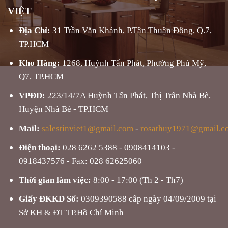
VIỆT
Địa Chỉ:
31 Trần Văn Khánh, P.Tân Thuận Đông, Q.7,
TP.HCM
Kho Hàng:
1268, Huỳnh Tấn Phát, Phường Phú Mỹ,
Q7, TP.HCM
VPĐD:
223/14/7A Huỳnh Tấn Phát, Thị Trấn Nhà Bè,
Huyện Nhà Bè - TP.HCM
Mail:
salestinviet1@gmail.com
-
rosathuy1971@gmail.c
Điện thoại:
028 6262 5388 - 0908414103 -
0918437576 - Fax: 028 62625060
Thời gian làm việc:
8:00 - 17:00 (Th 2 - Th7)
Giấy ĐKKD Số:
0309390588 cấp ngày 04/09/2009 tại
Sở KH & ĐT TP.Hồ Chí Minh