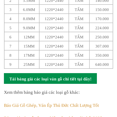
3
6.0MM
1220*2440
TẤM
150.000
4
8.0MM
1220*2440
TẤM
170.000
5
9.0MM
1220*2440
TẤM
224.000
6
12MM
1220*2440
TẤM
250.000
7
15MM
1220*2440
TẤM
307.000
8
17MM
1220*2440
TẤM
350.000
9
25MM
1220*2440
TẤM
640.000
Tải bảng giá các loại ván gỗ chi tiết tại đây!
Xem thêm bảng báo giá các loại gỗ khác:
Báo Giá Gỗ Ghép, Ván Ép Thủ Đức Chất Lượng Tốt