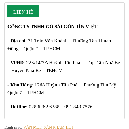
LIÊN HỆ
CÔNG TY TNHH GỖ SÀI GÒN TÍN VIỆT
-
Địa chỉ
: 31 Trần Văn Khánh – Phường Tân Thuận
Đông – Quận 7 – TP.HCM.
-
VPĐD
: 223/14/7A Huỳnh Tấn Phát – Thị Trấn Nhà Bè
– Huyện Nhà Bè – TP.HCM
-
Kho Hàng
: 1268 Huỳnh Tấn Phát – Phường Phú Mỹ –
Quận 7 – TP.HCM
-
Hotline
: 028 6262 6388 – 091 843 7576
Danh mục:
VÁN MDF
,
SẢN PHẨM HOT