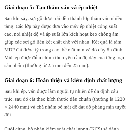
Giai đoạn 5: Tạo thảm ván và ép nhiệt
Sau khi sấy, sợi gỗ được rải đều thành lớp thảm ván nhiều
tầng. Các lớp này được đưa vào máy ép nhiệt công suất
cao, nơi nhiệt độ và áp suất lớn kích hoạt keo chống ẩm,
giúp các sợi gỗ liên kết chặt chẽ với nhau. Kết quả là tấm
MDF đạt được tỷ trọng cao, bề mặt mịn và độ dày ổn định.
Mức ép được điều chỉnh theo yêu cầu độ dày của từng loại
sản phẩm (thường từ 2.5 mm đến 25 mm).
Giai đoạn 6: Hoàn thiện và kiểm định chất lượng
Sau khi ép, ván được làm nguội tự nhiên để ổn định cấu
trúc, sau đó cắt theo kích thước tiêu chuẩn (thường là 1220
× 2440 mm) và chà nhám bề mặt để đạt độ phẳng mịn tuyệt
đối.
Cuối cùng, bộ phận kiểm soát chất lượng (KCS) sẽ đánh