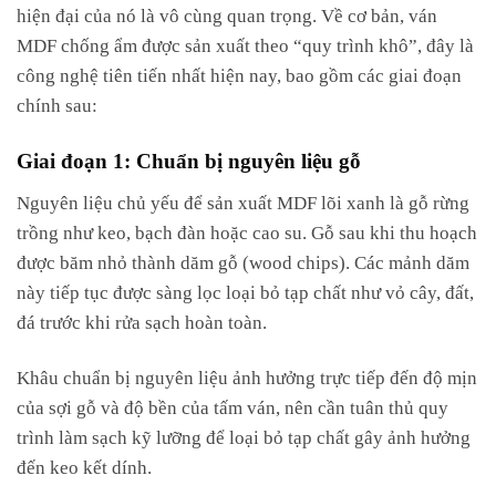
hiện đại của nó là vô cùng quan trọng. Về cơ bản, ván
MDF chống ẩm được sản xuất theo “quy trình khô”, đây là
công nghệ tiên tiến nhất hiện nay, bao gồm các giai đoạn
chính sau:
Giai đoạn 1: Chuẩn bị nguyên liệu gỗ
Nguyên liệu chủ yếu để sản xuất MDF lõi xanh là gỗ rừng
trồng như keo, bạch đàn hoặc cao su. Gỗ sau khi thu hoạch
được băm nhỏ thành dăm gỗ (wood chips). Các mảnh dăm
này tiếp tục được sàng lọc loại bỏ tạp chất như vỏ cây, đất,
đá trước khi rửa sạch hoàn toàn.
Khâu chuẩn bị nguyên liệu ảnh hưởng trực tiếp đến độ mịn
của sợi gỗ và độ bền của tấm ván, nên cần tuân thủ quy
trình làm sạch kỹ lưỡng để loại bỏ tạp chất gây ảnh hưởng
đến keo kết dính.