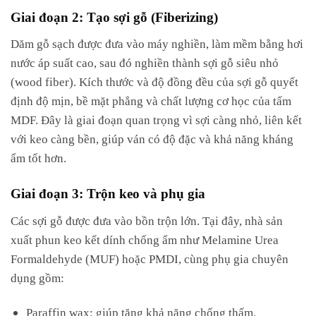
Giai đoạn 2: Tạo sợi gỗ (Fiberizing)
Dăm gỗ sạch được đưa vào máy nghiền, làm mềm bằng hơi
nước áp suất cao, sau đó nghiền thành sợi gỗ siêu nhỏ
(wood fiber). Kích thước và độ đồng đều của sợi gỗ quyết
định độ mịn, bề mặt phẳng và chất lượng cơ học của tấm
MDF. Đây là giai đoạn quan trọng vì sợi càng nhỏ, liên kết
với keo càng bền, giúp ván có độ đặc và khả năng kháng
ẩm tốt hơn.
Giai đoạn 3: Trộn keo và phụ gia
Các sợi gỗ được đưa vào bồn trộn lớn. Tại đây, nhà sản
xuất phun keo kết dính chống ẩm như Melamine Urea
Formaldehyde (MUF) hoặc PMDI, cùng phụ gia chuyên
dụng gồm:
Paraffin wax: giúp tăng khả năng chống thấm.