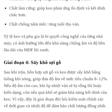
Chất làm cứng: giúp keo phản ứng ổn định và kết dính
chắc hơn.
Chất chống nấm mốc: tăng tuổi thọ ván.
Tỷ lệ keo và phụ gia là bí quyết công nghệ của từng nhà
máy, có ảnh hưởng lớn đến khả năng chống ẩm và độ bền
lâu dài của MDF lõi xanh.
Giai đoạn 4: Sấy khô sợi gỗ
Sau khi trộn, hỗn hợp sợi gỗ và keo được sấy khô bằng
luồng khí nóng, giúp đưa độ ẩm về mức tiêu chuẩn 8–12%.
Nếu độ ẩm còn cao, khi ép nhiệt ván sẽ bị rỗng lõi hoặc
biến dạng, còn nếu quá khô sẽ giảm khả năng kết dính của
keo. Vì vậy, đây là giai đoạn đòi hỏi kiểm soát chính xác
về thời gian và nhiệt độ để đảm bảo chất lượng đồng nhất.