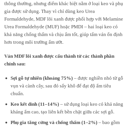
thông thường, nhưng điểm khác biệt nằm ở loại keo và phụ
gia được sử dụng. Thay vì chỉ dùng keo Urea
Formaldehyde, MDF lõi xanh được phối hợp với Melamine
Urea Formaldehyde (MUF) hoặc PMDI – hai loại keo có
khả năng chống thấm và chịu ẩm tốt, giúp tấm ván ổn định
hơn trong môi trường ẩm ướt.
Ván MDF lõi xanh được cấu thành từ các thành phần
chính sau:
Sợi gỗ tự nhiên (khoảng 75%)
– được nghiền nhỏ từ gỗ
vụn và cành cây, sau đó sấy khô để đạt độ ẩm tiêu
chuẩn.
Keo kết dính (11–14%)
– sử dụng loại keo có khả năng
kháng ẩm cao, tạo liên kết bền chặt giữa các sợi gỗ.
Phụ gia tăng cứng và chống thấm (1–2%)
– bao gồm