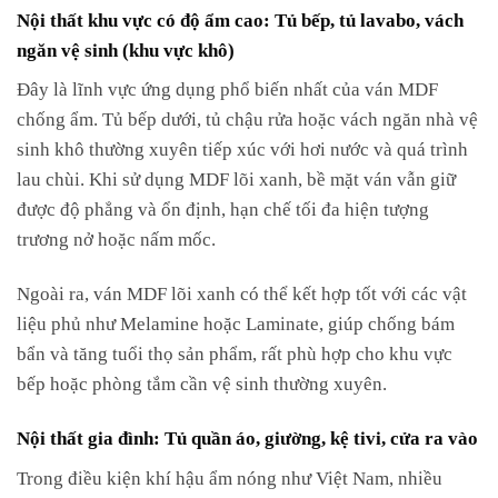
Nội thất khu vực có độ ẩm cao: Tủ bếp, tủ lavabo, vách
ngăn vệ sinh (khu vực khô)
Đây là lĩnh vực ứng dụng phổ biến nhất của ván MDF
chống ẩm. Tủ bếp dưới, tủ chậu rửa hoặc vách ngăn nhà vệ
sinh khô thường xuyên tiếp xúc với hơi nước và quá trình
lau chùi. Khi sử dụng MDF lõi xanh, bề mặt ván vẫn giữ
được độ phẳng và ổn định, hạn chế tối đa hiện tượng
trương nở hoặc nấm mốc.
Ngoài ra, ván MDF lõi xanh có thể kết hợp tốt với các vật
liệu phủ như Melamine hoặc Laminate, giúp chống bám
bẩn và tăng tuổi thọ sản phẩm, rất phù hợp cho khu vực
bếp hoặc phòng tắm cần vệ sinh thường xuyên.
Nội thất gia đình: Tủ quần áo, giường, kệ tivi, cửa ra vào
Trong điều kiện khí hậu ẩm nóng như Việt Nam, nhiều