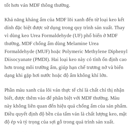
tốt hơn ván MDF thông thường.
Khả năng kháng ẩm của MDF lõi xanh đến từ loại keo kết
dính đặc biệt được sử dụng trong quy trình sản xuất. Thay
vì dùng keo Urea Formaldehyde (UF) phổ biến ở MDF
thường, MDF chống ẩm dùng Melamine Urea
Formaldehyde (MUF) hoặc Polymeric Methylene Diphenyl
Diisocyanate (PMDI). Hai loại keo này có tính ổn định cao
hơn trong môi trường ẩm, giúp hạn chế trương nở và biến
dạng khi gặp hơi nước hoặc độ ẩm không khí lớn.
Phần màu xanh của lõi ván thực tế chỉ là chất chỉ thị nhận
biết, được thêm vào để phân biệt với MDF thường. Màu
này không liên quan đến hiệu quả chống ẩm của sản phẩm.
Điều quyết định độ bền của tấm ván là chất lượng keo, mật
độ ép và tỷ trọng của sợi gỗ trong quá trình sản xuất.