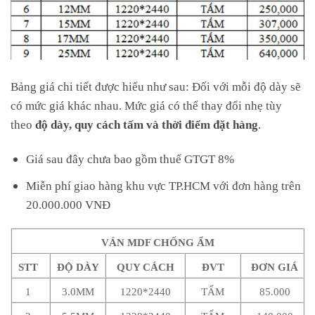
Bảng giá chi tiết được hiểu như sau: Đối với mỗi độ dày sẽ
có mức giá khác nhau. Mức giá có thể thay đổi nhẹ tùy
theo
độ dày, quy cách tấm và thời điểm đặt hàng
.
Giá sau đây chưa bao gồm thuế GTGT 8%
Miễn phí giao hàng khu vực TP.HCM với đơn hàng trên
20.000.000 VNĐ
VÁN MDF CHỐNG ẨM
STT
ĐỘ DÀY
QUY CÁCH
ĐVT
ĐƠN GIÁ
1
3.0MM
1220*2440
TẤM
85.000
2
5.5MM
1220*2440
TẤM
140.000