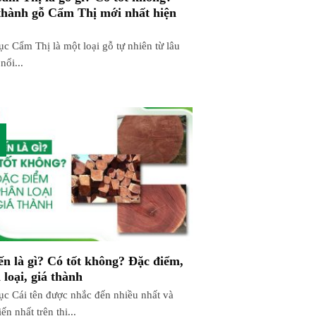
thành gỗ Cẩm Thị mới nhất hiện
ục Cẩm Thị là một loại gỗ tự nhiên từ lâu
 nổi...
ến là gì? Có tốt không? Đặc điểm,
 loại, giá thành
ục Cái tên được nhắc đến nhiều nhất và
ến nhất trên thị...