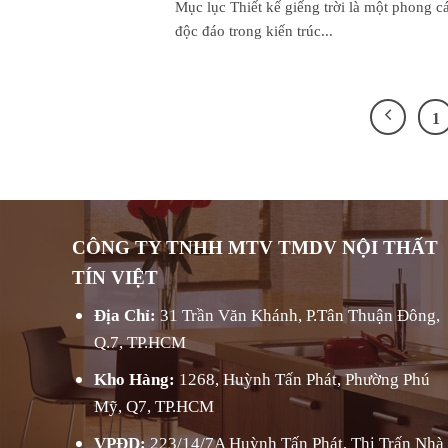
Mục lục Thiết kế giếng trời là một phong c
độc đáo trong kiến trúc...
1
CÔNG TY TNHH MTV TMDV NỘI THẤT
TÍN VIỆT
Địa Chỉ:
31 Trần Văn Khánh, P.Tân Thuận Đông,
Q.7, TP.HCM
Kho Hàng:
1268, Huỳnh Tấn Phát, Phường Phú
Mỹ, Q7, TP.HCM
VPĐD:
223/14/7A Huỳnh Tấn Phát, Thị Trấn Nhà