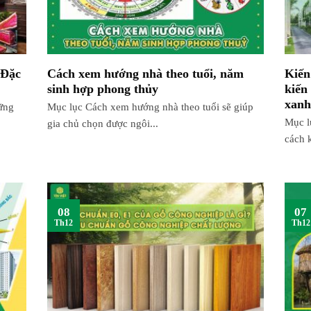
 Đặc
Cách xem hướng nhà theo tuổi, năm
Kiến
sinh hợp phong thủy
kiến
xanh 
ững
Mục lục Cách xem hướng nhà theo tuổi sẽ giúp
Mục l
gia chủ chọn được ngôi...
cách k
08
07
Th12
Th12