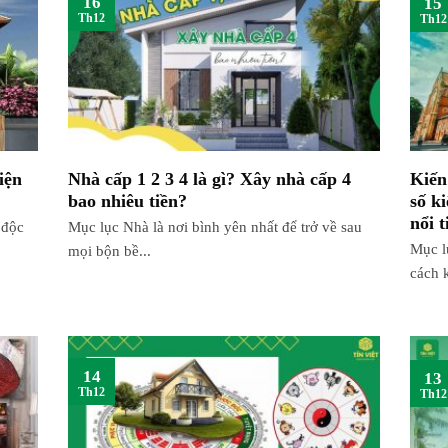
15
Th12
Th12
iện
Nhà cấp 1 2 3 4 là gì? Xây nhà cấp 4
Kiến
bao nhiêu tiền?
số ki
nổi t
 độc
Mục lục Nhà là nơi bình yên nhất để trở về sau
Mục l
mọi bộn bề...
cách k
14
13
Th12
Th12