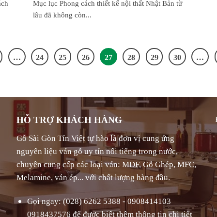
ách
Mục lục Phong cách thiết kế nội thất Nhật Bản từ
lâu đã không còn...
…
24
25
26
27
28
29
30
…
HỖ TRỢ KHÁCH HÀNG
Gỗ Sài Gòn Tín Việt tự hào là đơn vị cung ứng
nguyên liệu ván gỗ uy tín nổi tiếng trong nước,
chuyên cung cấp các loại ván: MDF, Gỗ Ghép, MFC,
Melamine, ván ép... với chất lượng hàng đầu.
Gọi ngay: (028) 6262 5388 - 0908414103
0918437576 để được biết thêm thông tin chi tiết