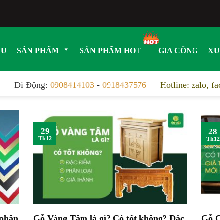
ỆU
SẢN PHẨM
SẢN PHẨM HOT
GIA CÔNG
XU
8
Di Động:
0908414103
-
0918437576
Hotline: zalo, f
29
28
Th12
Th12
 phân
Gỗ Vàng Tâm là gì? Có tốt không? Đặc
Gỗ C