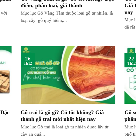
điểm, phân loại, giá thành
Giá 
nay
 với
Mục lục Gỗ Vàng Tâm thuộc loại gỗ tự nhiên, là
Mục l
loại cây gỗ quý hiếm,...
đã rất
26
22
Th12
Th12
 Đặc
Gỗ trai là gỗ gì? Có tốt không? Giá
Gỗ s
thành gỗ trai mới nhất hiện nay
phân
Mục lục Gỗ trai là loại gỗ tự nhiên được lấy từ
Mục l
cây ăn quả...
phổ bi