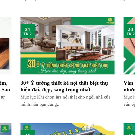
21
20
Th12
Th12
iểm,
30+ Ý tưởng thiết kế nội thất biệt thự
Ván 
ỗ Sao
hiện đại, đẹp, sang trọng nhất
nhượ
 tự
Mục lục Khi chọn lựa nội thất cho ngôi nhà của
Mục l
mình hẳn bạn cũng...
ván é
16