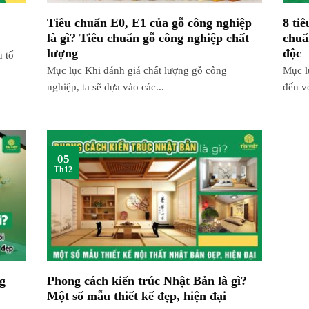
Tiêu chuẩn E0, E1 của gỗ công nghiệp
8 tiê
là gì? Tiêu chuẩn gỗ công nghiệp chất
chuẩ
lượng
độc
 tố
Mục lục Khi đánh giá chất lượng gỗ công
Mục l
nghiệp, ta sẽ dựa vào các...
đến vớ
05
Th12
ng
Phong cách kiến trúc Nhật Bản là gì?
Một số mẫu thiết kế đẹp, hiện đại