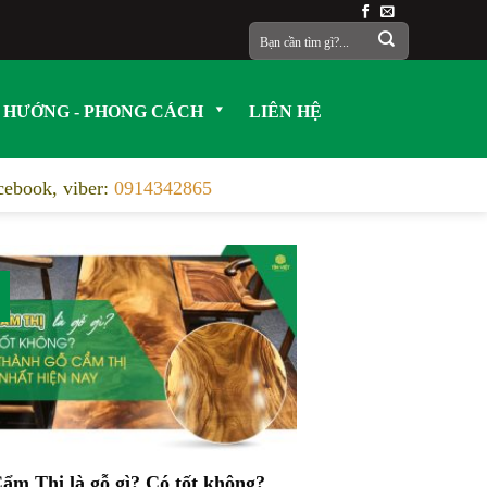
Tìm
kiếm:
 HƯỚNG - PHONG CÁCH
LIÊN HỆ
acebook, viber:
0914342865
ẩm Thị là gỗ gì? Có tốt không?