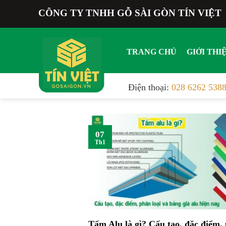
Bỏ
CÔNG TY TNHH GỖ SÀI GÒN TÍN VIỆT
qua
nội
dung
TRANG CHỦ
GIỚI THI
Điện thoại:
028 6262 538
07
Th1
Tấm Alu là gì? Cấu tạo, đặc điểm,