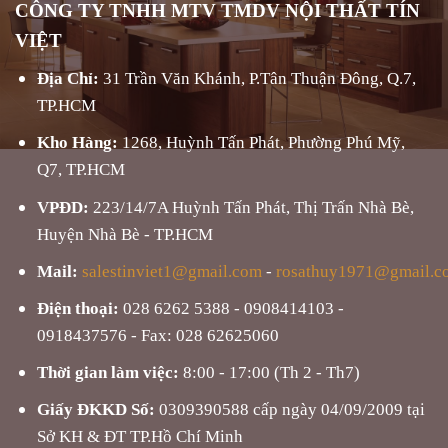
CÔNG TY TNHH MTV TMDV NỘI THẤT TÍN
VIỆT
Địa Chỉ:
31 Trần Văn Khánh, P.Tân Thuận Đông, Q.7,
TP.HCM
Kho Hàng:
1268, Huỳnh Tấn Phát, Phường Phú Mỹ,
Q7, TP.HCM
VPĐD:
223/14/7A Huỳnh Tấn Phát, Thị Trấn Nhà Bè,
Huyện Nhà Bè - TP.HCM
Mail:
salestinviet1@gmail.com
-
rosathuy1971@gmail.c
Điện thoại:
028 6262 5388 - 0908414103 -
0918437576 - Fax: 028 62625060
Thời gian làm việc:
8:00 - 17:00 (Th 2 - Th7)
Giấy ĐKKD Số:
0309390588 cấp ngày 04/09/2009 tại
Sở KH & ĐT TP.Hồ Chí Minh