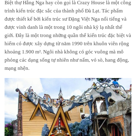
Biệt
thự
Hằng
Nga
hay
còn
gọi
là
Crazy
House
là
một
công
trình
kiến
​​trúc
đặc
sắc
của
thành
phố
Đà
Lạt.
Tác
phẩm
được
thiết
kế
bởi
kiến
​​trúc
sư
Đặng Việt Nga nổi tiếng
và
được
vinh
danh
là
một
trong
10
ngôi
nhà
kỳ
lạ
nhất
thế
giới.
Đây
là
một
trong
những
quần
thể
kiến
​​trúc
đặc
biệt
và
hiếm
có
được
xây
dựng
từ
năm
1990
trên
khuôn
viên
rộng
khoảng
1.900
m².
Ngôi
nhà
không
có
góc
vuông
mà
mô
phỏng
các
dạng
sống
tự
nhiên
như
nấm,
vỏ
sò,
hang
động,
mạng
nhện.