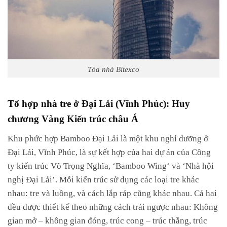
Tòa nhà Bitexco
Tổ hợp nhà tre ở Đại Lải (Vĩnh Phúc): Huy
chương Vàng Kiến trúc châu Á
Khu
phức
hợp
Bamboo
Đại
Lải
là
một
khu
nghỉ
dưỡng
ở
Đại
Lải,
Vĩnh
Phúc,
là
sự
kết
hợp
của
hai
dự
án
của
Công
ty
kiến
​​trúc
Võ
Trọng
Nghĩa,
‘Bamboo Wing
‘
và
‘Nhà
hội
nghị
Đại
Lải’.
Mỗi
kiến
​​trúc
sử
dụng
các
loại
tre
khác
nhau: t
re
và
luồng,
và
cách
lắp
ráp
cũng
khác
nhau.
Cả
hai
đều
được
thiết
kế
theo
những
cách
trái
ngược
nhau:
Không
gian
mở
–
không
gian
đóng,
trúc
cong
–
trúc
thẳng,
trúc