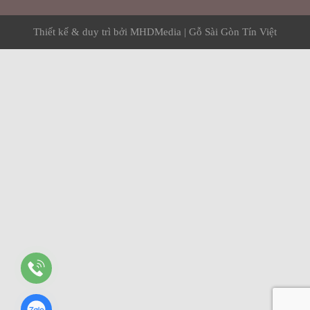
Thiết kế & duy trì bởi
MHDMedia
|
Gỗ Sài Gòn Tín Việt