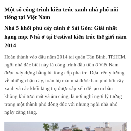
Một số công trình kiến trúc xanh nhà phố nổi
tiếng tại Việt Nam
Nhà 5 khối phủ cây cảnh ở Sài Gòn: Giải nhất
hạng mục Nhà ở tại Festival kiến trúc thế giới năm
2014
Hoàn
thành
vào
đầu
năm
2014
tại
quận
Tân
Bình,
TP.HCM,
ngôi
nhà
đặc
biệt
này
là
công
trình
đầu
tiên
ở
Việt
Nam
được
xây
dựng
bằng
bê
tông
cốp
pha
tre.
Dựa
trên
ý
tưởng
về
những
chậu
cây,
toàn
bộ
mái
nhà
được
bao
phủ
bởi
cây
xanh
và
các
khối
lăng
trụ
được
sắp
xếp
để
tạo
ra
bầu
không
khí
tươi
mát
và
ấm
cúng,
là
nơi
nghỉ
ngơi
lý
tưởng
trong
một
thành
phố
đông
đúc
với
những
ngôi
nhà
nhỏ
ngày
càng
tăng.