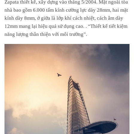
Zapata
thiết
kế,
xây
dựng
vào
tháng
5/2004.
Mặt
ngoài
tòa
nhà
bao
gồm
6.000
tấm
kính
cường
lực
dày
28mm,
hai
mặt
kính
dày
8mm,
ở
giữa
là
lớp
khí
cách
nhiệt,
cách
âm
dày
12mm
mang
lại
hiệu
quả
sử
dụng
cao.
.
“Thiết
kế
tiết
kiệm
năng
lượng
thân
thiện
với
môi
trường”.