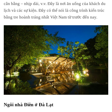
cân
bằng
–
nhịp
dài,
v.v.
Đây l
à
nơi
ăn
uống
của
khách
du
lịch
và
các
sự
kiện.
Đây
có
thể
nói
là
công
trình
kiến
​​trúc
bằng
tre
hoành
tráng
nhất
Việt
Nam
từ
trước
đến
nay.
Ngôi nhà Điên ở Đà Lạt