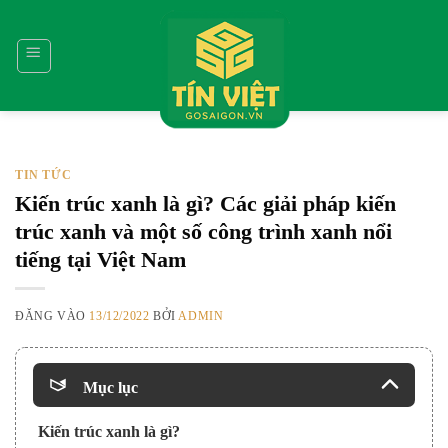
Bỏ
qua
nội
dung
TIN TỨC
Kiến trúc xanh là gì? Các giải pháp kiến
trúc xanh và một số công trình xanh nổi
tiếng tại Việt Nam
ĐĂNG VÀO
13/12/2022
BỞI
ADMIN
Mục lục
Kiến trúc xanh là gì?