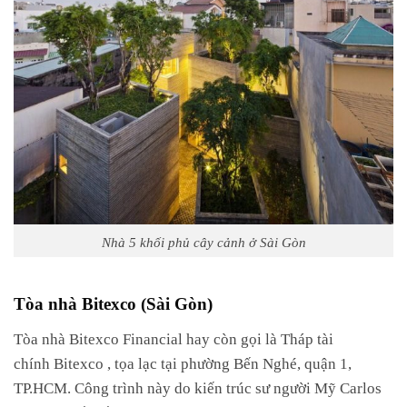
Nhà 5 khối phủ cây cảnh ở Sài Gòn
Tòa nhà Bitexco (Sài Gòn)
Tòa
nhà
Bitexco
Financial
hay
còn
gọi
là Tháp tài
chính
Bitexco
,
tọa
lạc
tại
phường
Bến
Nghé,
quận
1,
TP.HCM.
Công
trình
này
do
kiến
​​trúc
sư
người
Mỹ
Carlos