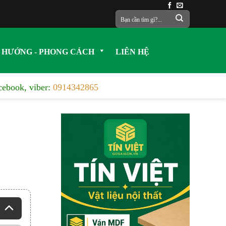
Tìm
kiếm:
 HƯỚNG - PHONG CÁCH
LIÊN HỆ
acebook, viber:
0914342865