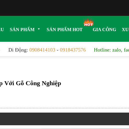
ỆU
SẢN PHẨM
SẢN PHẨM HOT
GIA CÔNG
XU
8
Di Động:
0908414103
-
0918437576
Hotline: zalo, f
p Với Gỗ Công Nghiệp