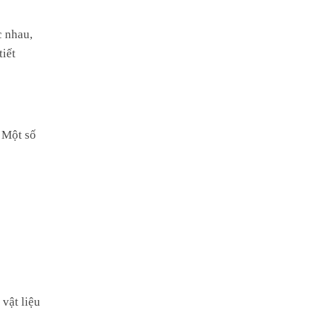
c nhau,
tiết
. Một số
 vật liệu