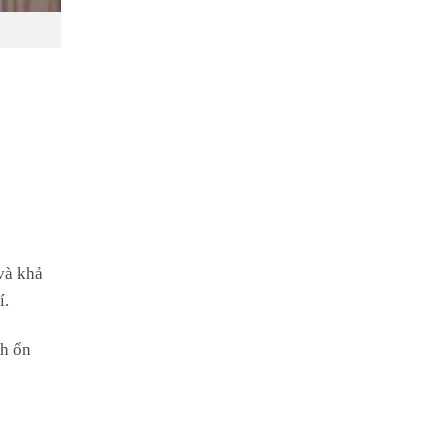
 và khả
í.
nh ổn