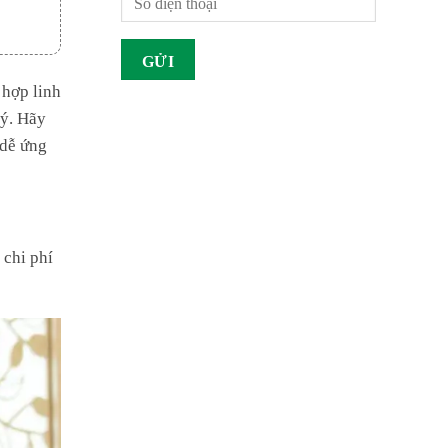
 hợp linh
lý. Hãy
 dễ ứng
 chi phí