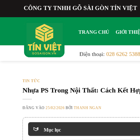
Bỏ
CÔNG TY TNHH GỖ SÀI GÒN TÍN VIỆT
qua
nội
dung
TRANG CHỦ
GIỚI THI
Điện thoại:
028 6262 538
TIN TỨC
Nhựa PS Trong Nội Thất: Cách Kết Hợ
ĐĂNG VÀO
25/02/2026
BỞI
THANH NGAN
Mục lục