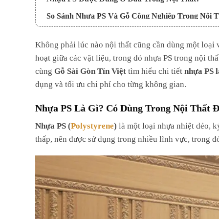
So Sánh Nhựa PS Và Gỗ Công Nghiệp Trong Nội T
Cách Kết Hợp Nhựa PS Với Gỗ Công Nghiệp Hiệu
Không phải lúc nào nội thất cũng cần dùng một loại v
Dùng nhựa PS cho phần trang trí
hoạt giữa các vật liệu, trong đó nhựa PS trong nội th
Dùng gỗ công nghiệp cho kết cấu chính
cùng
Gỗ Sài Gòn Tín Việt
tìm hiểu chi tiết
nhựa PS l
dụng và tối ưu chi phí cho từng không gian.
Phối hợp vật liệu theo đúng vai trò
Tối ưu chi phí mà vẫn giữ độ bền
Nhựa PS Là Gì? Có Dùng Trong Nội Thất 
Giải Pháp Vật Liệu Tối Ưu Cho Nội Thất Hiện Đại
Nhựa PS (
Polystyrene
)
là một loại nhựa nhiệt dẻo, ký
Giải Đáp Thắc Mắc Về Nhựa PS Trong Nội Thất
thấp, nên được sử dụng trong nhiều lĩnh vực, trong đó
Nhựa PS có dùng làm tủ được không?
Nhựa PS có bền không?
Có nên thay gỗ bằng PS không?
PS có an toàn trong nhà không?