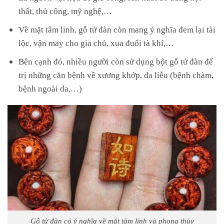
thất, thủ công, mỹ nghệ,…
Về mặt tâm linh, gỗ tử đàn còn mang ý nghĩa đem lại tài
lộc, vận may cho gia chủ, xua đuổi tà khí,…
Bên cạnh đó, nhiều người còn sử dụng bột gỗ tử đàn để
trị những căn bệnh về xương khớp, da liễu (bệnh chàm,
bệnh ngoài da,…)
Gỗ tử đàn có ý nghĩa về mặt tâm linh và phong thủy