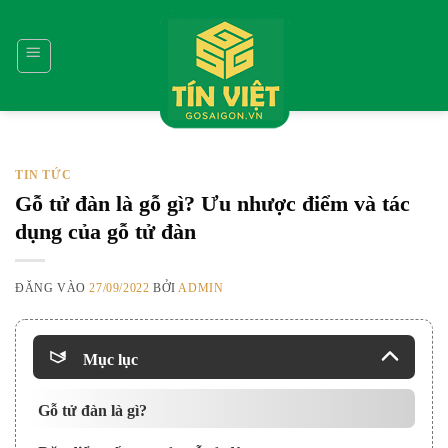
Bỏ
qua
nội
dung
TIN TỨC
Gỗ tử đàn là gỗ gì? Ưu nhược điểm và tác
dụng của gỗ tử đàn
ĐĂNG VÀO
27/09/2022
BỞI
ADMIN
Mục lục
Gỗ tử đàn là gì?