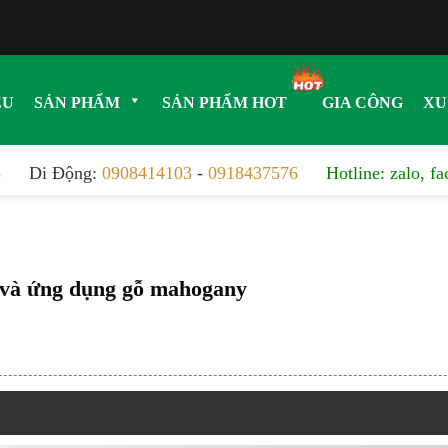
ỆU
SẢN PHẨM
SẢN PHẨM HOT
GIA CÔNG
XU
8
Di Động:
0908414103
-
0918437576
Hotline: zalo, f
 và ứng dụng gỗ mahogany