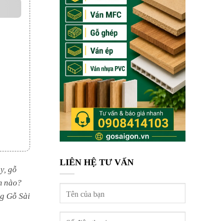
LIÊN HỆ TƯ VẤN
y, gỗ
m nào?
ng Gỗ Sài