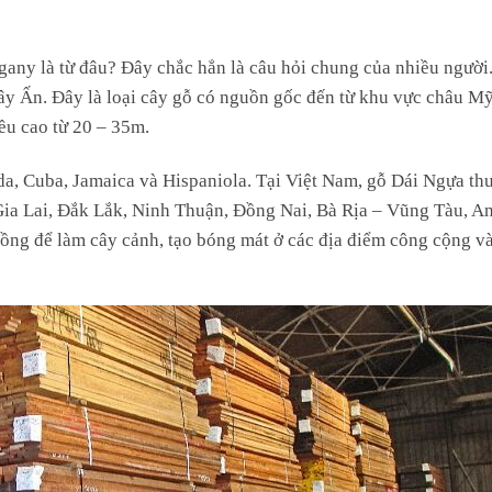
any là từ đâu? Đây chắc hẳn là câu hỏi chung của nhiều người
y Ấn. Đây là loại cây gỗ có nguồn gốc đến từ khu vực châu Mỹ
ều cao từ 20 – 35m.
da, Cuba, Jamaica và Hispaniola. Tại Việt Nam, gỗ Dái Ngựa th
Gia Lai, Đắk Lắk, Ninh Thuận, Đồng Nai, Bà Rịa – Vũng Tàu, A
ng để làm cây cảnh, tạo bóng mát ở các địa điểm công cộng v