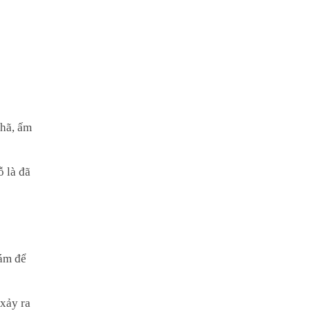
nhã, ấm
ỗ là đã
hám để
 xảy ra