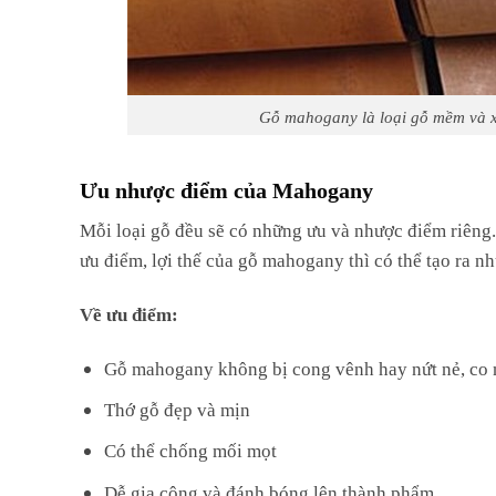
Gỗ mahogany là loại gỗ mềm và xố
Ưu nhược điểm của Mahogany
Mỗi loại gỗ đều sẽ có những ưu và nhược điểm riêng.
ưu điểm, lợi thế của gỗ mahogany thì có thể tạo ra n
Về ưu điểm:
Gỗ mahogany không bị cong vênh hay nứt nẻ, co n
Thớ gỗ đẹp và mịn
Có thể chống mối mọt
Dễ gia công và đánh bóng lên thành phẩm