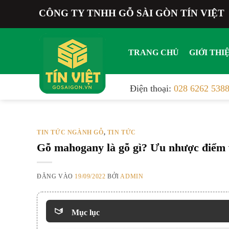
Bỏ
CÔNG TY TNHH GỖ SÀI GÒN TÍN VIỆT
qua
nội
dung
TRANG CHỦ
GIỚI THI
Điện thoại:
028 6262 538
TIN TỨC NGÀNH GỖ
TIN TỨC
,
Gỗ mahogany là gỗ gì? Ưu nhược điểm
ĐĂNG VÀO
19/09/2022
BỞI
ADMIN
Mục lục