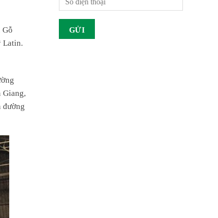
. Gỗ
 Latin.
ường
n Giang,
à đường