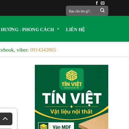
Tìm
kiếm:
 HƯỚNG - PHONG CÁCH
LIÊN HỆ
acebook, viber:
0914342865