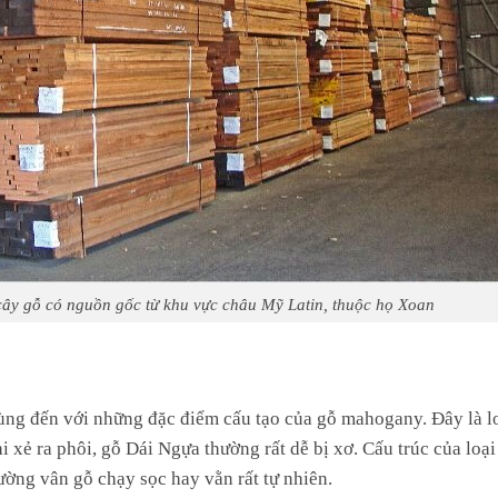
ây gỗ có nguồn gốc từ khu vực châu Mỹ Latin, thuộc họ Xoan
cùng đến với những đặc điểm cấu tạo của gỗ mahogany. Đây là l
 xẻ ra phôi, gỗ Dái Ngựa thường rất dễ bị xơ. Cấu trúc của loại
ường vân gỗ chạy sọc hay vằn rất tự nhiên.