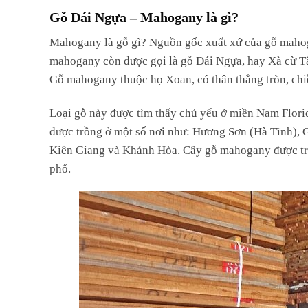
Gỗ Dái Ngựa – Mahogany là gì?
M
ahogany là gỗ gì? Nguồn gốc xuất xứ của gỗ mahog
mahogany còn được gọi là gỗ Dái Ngựa, hay Xà cừ Tâ
Gỗ mahogany thuộc họ Xoan, có thân thẳng tròn, chi
Loại gỗ này được tìm thấy chủ yếu ở miền Nam Flori
được trồng ở một số nơi như: Hương Sơn (Hà Tĩnh), 
Kiên Giang và Khánh Hòa. Cây gỗ mahogany được trồ
phố.