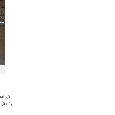
oại gỗ
 gỗ này