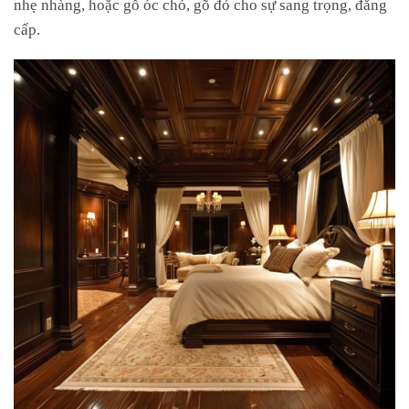
nhẹ nhàng, hoặc gỗ óc chó, gõ đỏ cho sự sang trọng, đẳng
cấp.