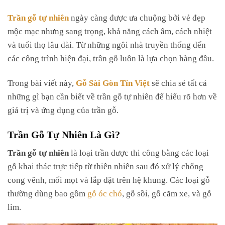
Kiểm tra chất lượng gỗ và quy trình lắp đặt
Trần gỗ tự nhiên
ngày càng được ưa chuộng bởi vẻ đẹp
mộc mạc nhưng sang trọng, khả năng cách âm, cách nhiệt
Kết Luận
và tuổi thọ lâu dài.
Từ những ngôi nhà truyền thống đến
các công trình hiện đại, trần gỗ luôn là lựa chọn hàng đầu.
Trong bài viết này,
Gỗ Sài Gòn Tín Việt
sẽ chia sẻ tất cả
những gì bạn cần biết về trần gỗ tự nhiên để hiểu rõ hơn về
giá trị và ứng dụng của trần gỗ.
Trần Gỗ Tự Nhiên Là Gì?
Trần gỗ tự nhiên
là loại trần được thi công bằng các loại
gỗ khai thác trực tiếp từ thiên nhiên sau đó xử lý chống
cong vênh, mối mọt và lắp đặt trên hệ khung. Các loại gỗ
thường dùng bao gồm
gỗ óc chó
, gỗ sồi, gỗ căm xe, và gỗ
lim.