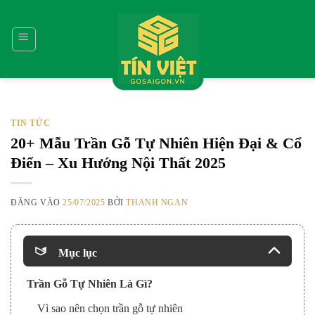
Bỏ
qua
nội
dung
TIN TỨC
20+ Mẫu Trần Gỗ Tự Nhiên Hiện Đại & Cổ
Điển – Xu Hướng Nội Thất 2025
ĐĂNG VÀO
25/07/2025
BỞI
THANH NGAN
Mục lục
Trần Gỗ Tự Nhiên Là Gì?
Vì sao nên chọn trần gỗ tự nhiên