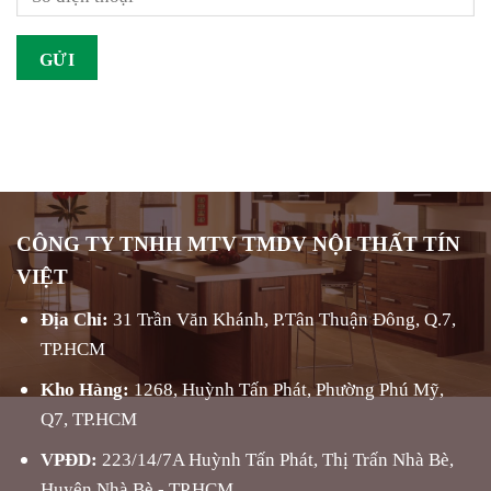
CÔNG TY TNHH MTV TMDV NỘI THẤT TÍN
VIỆT
Địa Chỉ:
31 Trần Văn Khánh, P.Tân Thuận Đông, Q.7,
TP.HCM
Kho Hàng:
1268, Huỳnh Tấn Phát, Phường Phú Mỹ,
Q7, TP.HCM
VPĐD:
223/14/7A Huỳnh Tấn Phát, Thị Trấn Nhà Bè,
Huyện Nhà Bè - TP.HCM