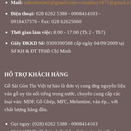
Mail:
salestinviet1@gmail.com
-
rosathuy1971@gmail.c
Điện thoại:
028 6262 5388 - 0908414103 -
0918437576 - Fax: 028 62625060
Thời gian làm việc:
8:00 - 17:00 (Th 2 - Th7)
Giấy ĐKKD Số:
0309390588 cấp ngày 04/09/2009 tại
Sở KH & ĐT TP.Hồ Chí Minh
HỖ TRỢ KHÁCH HÀNG
Gỗ Sài Gòn Tín Việt tự hào là đơn vị cung ứng nguyên liệu
ván gỗ uy tín nổi tiếng trong nước, chuyên cung cấp các
loại ván: MDF, Gỗ Ghép, MFC, Melamine, ván ép... với
chất lượng hàng đầu.
Gọi ngay: (028) 6262 5388 - 0908414103
0918437576 để được biết thêm thông tin chi tiết sản