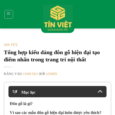
Bỏ
qua
nội
dung
TIN TỨC
Tổng hợp kiểu dáng đôn gỗ hiện đại tạo
điểm nhấn trong trang trí nội thất
ĐĂNG VÀO
19/09/2023
BỞI
ADMIN
Mục lục
Đôn gỗ là gì?
Vì sao các mẫu đôn gỗ hiện đại luôn được yêu thích?