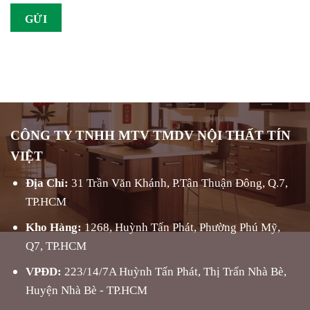
CÔNG TY TNHH MTV TMDV NỘI THẤT TÍN
VIỆT
Địa Chỉ:
31 Trần Văn Khánh, P.Tân Thuận Đông, Q.7,
TP.HCM
Kho Hàng:
1268, Huỳnh Tấn Phát, Phường Phú Mỹ,
Q7, TP.HCM
VPĐD:
223/14/7A Huỳnh Tấn Phát, Thị Trấn Nhà Bè,
Huyện Nhà Bè - TP.HCM