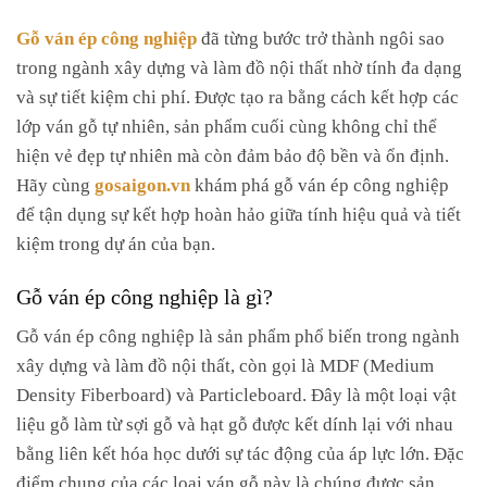
Chọn đúng độ dày
Gỗ ván ép công nghiệp
đã từng bước trở thành ngôi sao
Đối chiếu kích thước với các loại ván khác
trong ngành xây dựng và làm đồ nội thất nhờ tính đa dạng
và sự tiết kiệm chi phí. Được tạo ra bằng cách kết hợp các
Thông tin thêm
lớp ván gỗ tự nhiên, sản phẩm cuối cùng không chỉ thể
Tìm mua gỗ ván ép công nghiệp giá rẻ
hiện vẻ đẹp tự nhiên mà còn đảm bảo độ bền và ổn định.
Hãy cùng
gosaigon.vn
khám phá gỗ ván ép công nghiệp
để tận dụng sự kết hợp hoàn hảo giữa tính hiệu quả và tiết
kiệm trong dự án của bạn.
Gỗ ván ép công nghiệp là gì?
Gỗ ván ép công nghiệp là sản phẩm phổ biến trong ngành
xây dựng và làm đồ nội thất, còn gọi là MDF (Medium
Density Fiberboard) và Particleboard. Đây là một loại vật
liệu gỗ làm từ sợi gỗ và hạt gỗ được kết dính lại với nhau
bằng liên kết hóa học dưới sự tác động của áp lực lớn. Đặc
điểm chung của các loại ván gỗ này là chúng được sản