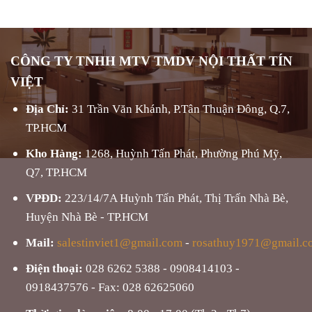
CÔNG TY TNHH MTV TMDV NỘI THẤT TÍN
VIỆT
Địa Chỉ:
31 Trần Văn Khánh, P.Tân Thuận Đông, Q.7,
TP.HCM
Kho Hàng:
1268, Huỳnh Tấn Phát, Phường Phú Mỹ,
Q7, TP.HCM
VPĐD:
223/14/7A Huỳnh Tấn Phát, Thị Trấn Nhà Bè,
Huyện Nhà Bè - TP.HCM
Mail:
salestinviet1@gmail.com
-
rosathuy1971@gmail.c
Điện thoại:
028 6262 5388 - 0908414103 -
0918437576 - Fax: 028 62625060
Thời gian làm việc:
8:00 - 17:00 (Th 2 - Th7)