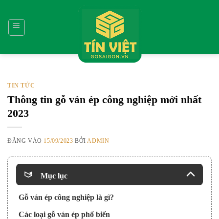
Bỏ
qua
nội
dung
TIN TỨC
Thông tin gỗ ván ép công nghiệp mới nhất
2023
ĐĂNG VÀO
15/09/2023
BỞI
ADMIN
Mục lục
Gỗ ván ép công nghiệp là gì?
Các loại gỗ ván ép phổ biến