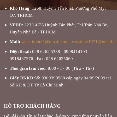
Kho Hàng:
1268, Huỳnh Tấn Phát, Phường Phú Mỹ,
Q7, TP.HCM
VPĐD:
223/14/7A Huỳnh Tấn Phát, Thị Trấn Nhà Bè,
Huyện Nhà Bè - TP.HCM
Mail:
salestinviet1@gmail.com
-
rosathuy1971@gmail.c
Điện thoại:
028 6262 5388 - 0908414103 -
0918437576 - Fax: 028 62625060
Thời gian làm việc:
8:00 - 17:00 (Th 2 - Th7)
Giấy ĐKKD Số:
0309390588 cấp ngày 04/09/2009 tại
Sở KH & ĐT TP.Hồ Chí Minh
HỖ TRỢ KHÁCH HÀNG
Gỗ Sài Gòn Tín Việt tự hào là đơn vị cung ứng nguyên liệu