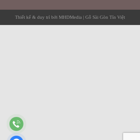
Thiết kế & duy trì bởi
MHDMedia
|
Gỗ Sài Gòn Tín Việt