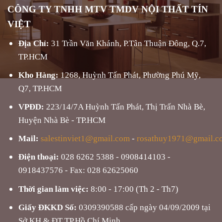
CÔNG TY TNHH MTV TMDV NỘI THẤT TÍN
VIỆT
Địa Chỉ:
31 Trần Văn Khánh, P.Tân Thuận Đông, Q.7,
TP.HCM
Kho Hàng:
1268, Huỳnh Tấn Phát, Phường Phú Mỹ,
Q7, TP.HCM
VPĐD:
223/14/7A Huỳnh Tấn Phát, Thị Trấn Nhà Bè,
Huyện Nhà Bè - TP.HCM
Mail:
salestinviet1@gmail.com
-
rosathuy1971@gmail.c
Điện thoại:
028 6262 5388 - 0908414103 -
0918437576 - Fax: 028 62625060
Thời gian làm việc:
8:00 - 17:00 (Th 2 - Th7)
Giấy ĐKKD Số:
0309390588 cấp ngày 04/09/2009 tại
Sở KH & ĐT TP.Hồ Chí Minh