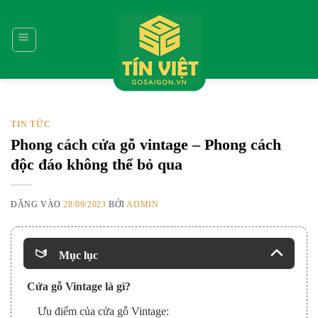
Bỏ
qua
nội
dung
TIN TỨC
Phong cách cửa gỗ vintage – Phong cách
độc đáo không thể bỏ qua
ĐĂNG VÀO
28/09/2023
BỞI
ADMIN
Mục lục
Cửa gỗ Vintage là gì?
Ưu điểm của cửa gỗ Vintage: