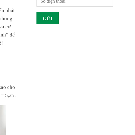
ến nhất
 phong
và cứ
inh” để
é!
sao cho
 = 5,25.