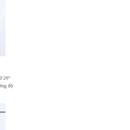
ừ 20°
ường độ