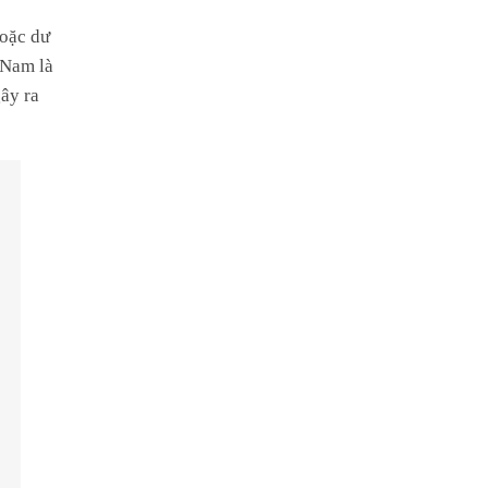
hoặc dư
 Nam là
ây ra