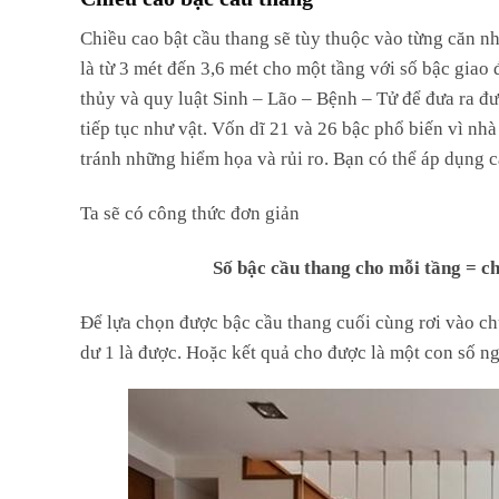
Chiều cao bật cầu thang sẽ tùy thuộc vào từng căn n
là từ 3 mét đến 3,6 mét cho một tầng với số bậc gia
thủy và quy luật Sinh – Lão – Bệnh – Tử để đưa ra đượ
tiếp tục như vật. Vốn dĩ 21 và 26 bậc phổ biến vì nh
tránh những hiểm họa và rủi ro. Bạn có thể áp dụng 
Ta sẽ có công thức đơn giản
Số bậc cầu thang cho mỗi tầng = ch
Để lựa chọn được bậc cầu thang cuối cùng rơi vào ch
dư 1 là được. Hoặc kết quả cho được là một con số ng