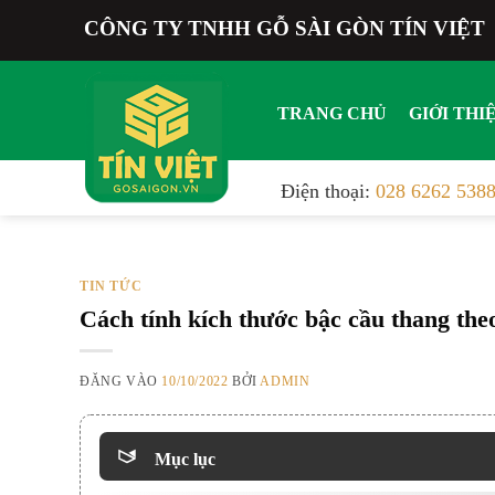
Bỏ
CÔNG TY TNHH GỖ SÀI GÒN TÍN VIỆT
qua
nội
dung
TRANG CHỦ
GIỚI THI
Điện thoại:
028 6262 538
TIN TỨC
Cách tính kích thước bậc cầu thang theo
ĐĂNG VÀO
10/10/2022
BỞI
ADMIN
Mục lục