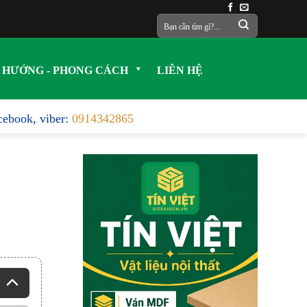
Tìm
kiếm:
 HƯỚNG - PHONG CÁCH
LIÊN HỆ
acebook, viber:
0914342865