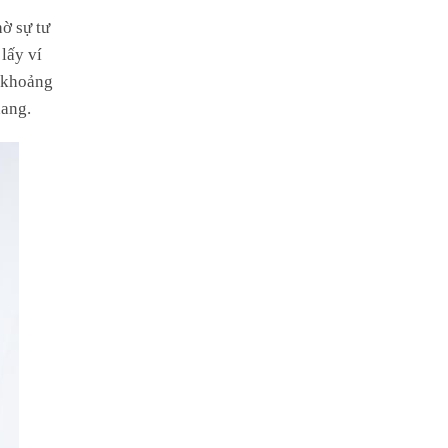
ờ sự tư
lấy ví
g khoảng
hang.