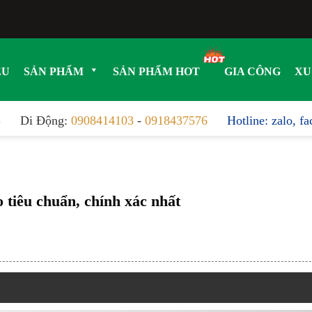
ỆU
SẢN PHẨM
SẢN PHẨM HOT
GIA CÔNG
XU
8
Di Động:
0908414103
-
0918437576
Hotline: zalo, f
 tiêu chuẩn, chính xác nhất