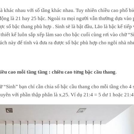
hà khác nhau với số tầng khác nhau. Tuy nhiên chiều cao phổ bi
o động là 21 hay 25 bậc. Ngoài ra mọi người vẫn thường dựa vào
c số bậc thang phù hợp . Sinh sẽ là bật đầu, Lão là bậc kế tiếp 
à thiết kế luôn sắp xếp làm sao cho bậc cuối cùng rơi vào chữ “S
cách này để tính và đưa ra được số bậc phù hợp cho ngôi nhà nh
iều cao mỗi tầng tầng : chiều cao từng bậc cầu thang
.
ữ “Sinh” bạn chỉ cần chia số bậc cầu thang cho mỗi tầng cho 4 
uyên với phần thập phân là x,25. Ví dụ 21:4 = 5 dư 1 hoặc 21:4