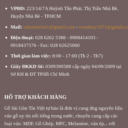
VPĐD:
223/14/7A Huỳnh Tấn Phát, Thị Trấn Nhà Bè,
Huyện Nhà Bè - TP.HCM
Mail:
salestinviet1@gmail.com
-
rosathuy1971@gmail.c
Điện thoại:
028 6262 5388 - 0908414103 -
0918437576 - Fax: 028 62625060
Thời gian làm việc:
8:00 - 17:00 (Th 2 - Th7)
Giấy ĐKKD Số:
0309390588 cấp ngày 04/09/2009 tại
Sở KH & ĐT TP.Hồ Chí Minh
HỖ TRỢ KHÁCH HÀNG
Gỗ Sài Gòn Tín Việt tự hào là đơn vị cung ứng nguyên liệu
ván gỗ uy tín nổi tiếng trong nước, chuyên cung cấp các
loại ván: MDF, Gỗ Ghép, MFC, Melamine, ván ép... với