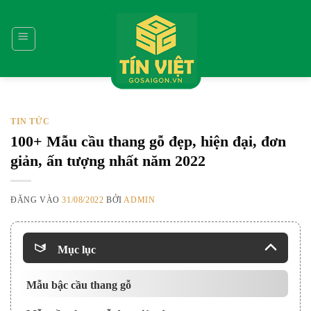
Bỏ
qua
nội
dung
TIN TỨC
100+ Mẫu cầu thang gỗ đẹp, hiện đại, đơn
giản, ấn tượng nhất năm 2022
ĐĂNG VÀO
31/08/2022
BỞI
ADMIN
Mục lục
Mẫu bậc cầu thang gỗ