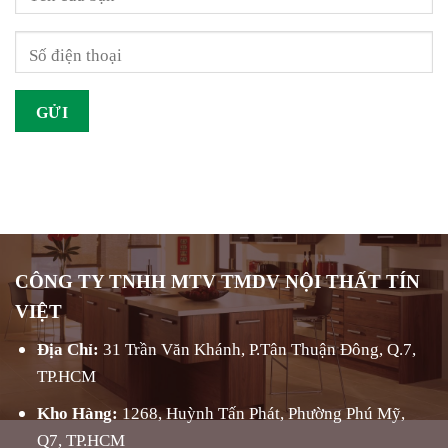
CÔNG TY TNHH MTV TMDV NỘI THẤT TÍN
VIỆT
Địa Chỉ:
31 Trần Văn Khánh, P.Tân Thuận Đông, Q.7,
TP.HCM
Kho Hàng:
1268, Huỳnh Tấn Phát, Phường Phú Mỹ,
Q7, TP.HCM