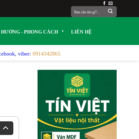
Tìm
kiếm:
 HƯỚNG - PHONG CÁCH
LIÊN HỆ
acebook, viber:
0914342865