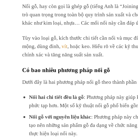
Nối gỗ, hay còn gọi là ghép gỗ (tiếng Anh là “Joinin
trò quan trọng trong toàn bộ quy trình sản xuất và chế
khác như kim loại, nhựa… Các mối nối này cần đáp ứ
Tùy vào loại gỗ, kích thước chi tiết cần nối và mục
mộng, dùng đinh,
vít
, hoặc keo. Hiểu rõ về các kỹ th
chính xác và tăng năng suất sản xuất.
Có bao nhiêu phương pháp nối gỗ
Dưới đây là hai phương pháp nối gỗ theo thành phần
Nối hai chi tiết đều là gỗ
: Phương pháp này giúp k
phức tạp hơn. Một số kỹ thuật nối gỗ phổ biến gồ
Nối gỗ với nguyên liệu khác
: Phương pháp này cho
tạo nên những sản phẩm gỗ đa dạng về chức năng 
thực hiện loại nối này.