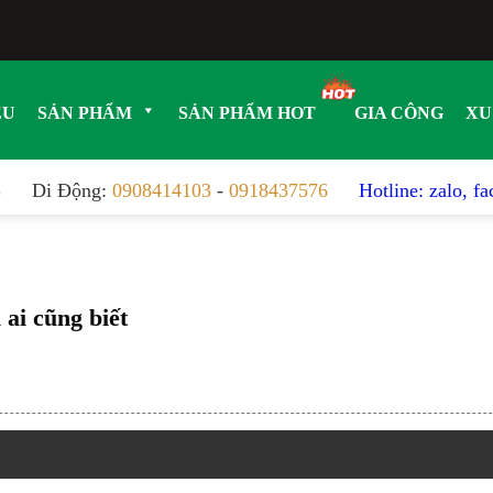
ỆU
SẢN PHẨM
SẢN PHẨM HOT
GIA CÔNG
XU
8
Di Động:
0908414103
-
0918437576
Hotline: zalo, f
 ai cũng biết