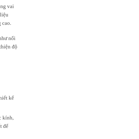
óng vai
liệu
 cao.
như nối
thiện độ
hiết kế
c kính,
t để