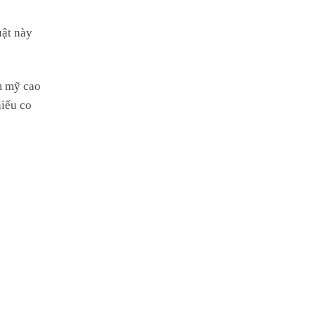
uật này
ẩm mỹ cao
hiểu co