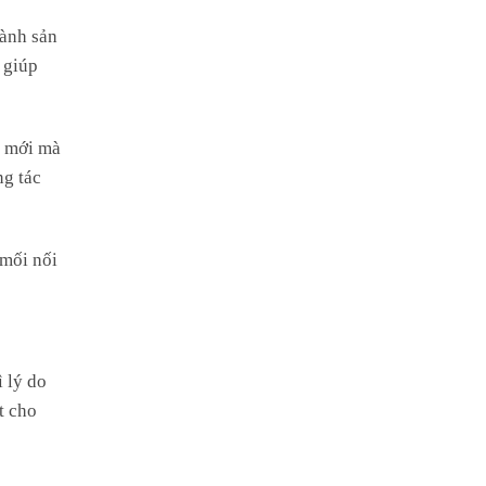
ành sản
 giúp
m mới mà
ng tác
 mối nối
ì lý do
t cho