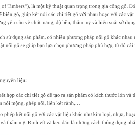
g of Timbers”), là một kỹ thuật quan trọng trong gia công gỗ. Đ
 biến gỗ, giúp kết nối các chi tiết gỗ với nhau hoặc với các vật 
ng yêu cầu về chức năng, độ bền, thẩm mỹ và hiệu suất sử dụng
 đích sử dụng sản phẩm, có nhiều phương pháp nối gỗ khác nhau 
uật nối gỗ sẽ giúp bạn lựa chọn phương pháp phù hợp, từ đó cải 
 nguyên liệu:
ết hợp các chi tiết gỗ để tạo ra sản phẩm có kích thước lớn và t
m nối mộng, ghép nối, liên kết rãnh,…
 phép kết nối gỗ với các vật liệu khác như kim loại, nhựa, hoặ
và thẩm mỹ. Đinh vít và keo dán là những cách thông dụng nhấ