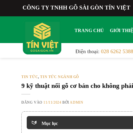
Bỏ
CÔNG TY TNHH GỖ SÀI GÒN TÍN VIỆT
qua
nội
dung
TRANG CHỦ
GIỚI THI
Điện thoại:
028 6262 538
TIN TỨC
TIN TỨC NGÀNH GỖ
,
9 kỹ thuật nối gỗ cơ bản cho không phải
ĐĂNG VÀO
11/11/2024
BỞI
ADMIN
Mục lục