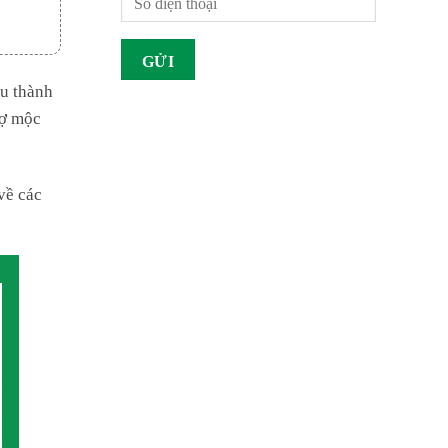
au thành
hợ mộc
về các