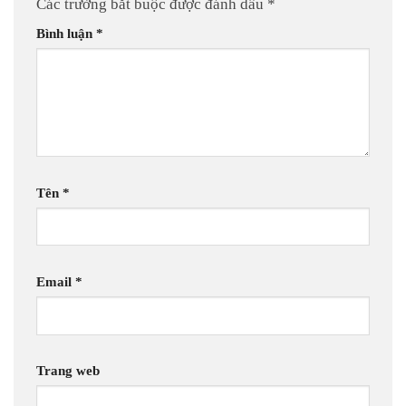
Các trường bắt buộc được đánh dấu
*
Bình luận
*
Tên
*
Email
*
Trang web