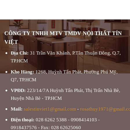
CÔNG TY TNHH MTV TMDV NỘI THẤT TÍN
VIỆT
Địa Chỉ:
31 Trần Văn Khánh, P.Tân Thuận Đông, Q.7,
TP.HCM
Kho Hàng:
1268, Huỳnh Tấn Phát, Phường Phú Mỹ,
Q7, TP.HCM
VPĐD:
223/14/7A Huỳnh Tấn Phát, Thị Trấn Nhà Bè,
Huyện Nhà Bè - TP.HCM
Mail:
salestinviet1@gmail.com
-
rosathuy1971@gmail.c
Điện thoại:
028 6262 5388 - 0908414103 -
0918437576 - Fax: 028 62625060