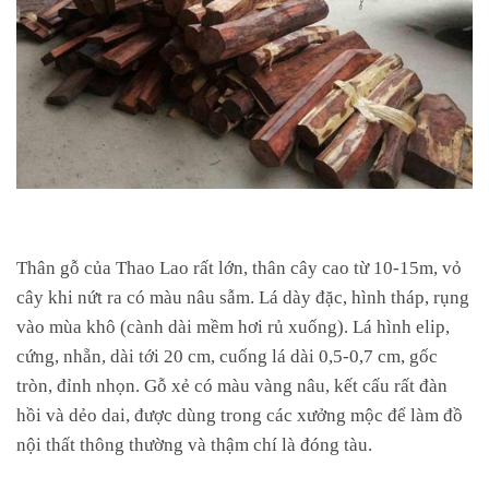
Thân gỗ của Thao Lao rất lớn, thân cây cao từ 10-15m, vỏ
cây khi nứt ra có màu nâu sẫm. Lá dày đặc, hình tháp, rụng
vào mùa khô (cành dài mềm hơi rủ xuống). Lá hình elip,
cứng, nhẵn, dài tới 20 cm, cuống lá dài 0,5-0,7 cm, gốc
tròn, đỉnh nhọn. Gỗ xẻ có màu vàng nâu, kết cấu rất đàn
hồi và dẻo dai, được dùng trong các xưởng mộc để làm đồ
nội thất thông thường và thậm chí là đóng tàu.