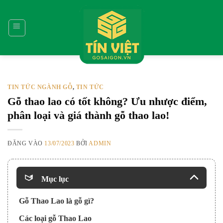
Bỏ
qua
nội
dung
TIN TỨC NGÀNH GỖ
TIN TỨC
,
Gỗ thao lao có tốt không? Ưu nhược điểm,
phân loại và giá thành gỗ thao lao!
ĐĂNG VÀO
13/07/2023
BỞI
ADMIN
Mục lục
Gỗ Thao Lao là gỗ gì?
Các loại gỗ Thao Lao