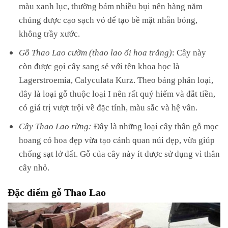
màu xanh lục, thường bám nhiều bụi nên hàng năm
chúng được cạo sạch vỏ để tạo bề mặt nhẵn bóng,
không trầy xước.
Gỗ Thao Lao cườm (thao lao ổi hoa trắng)
: Cây này
còn được gọi cây sang sẻ với tên khoa học là
Lagerstroemia, Calyculata Kurz. Theo bảng phân loại,
đây là loại gỗ thuộc loại I nên rất quý hiếm và đắt tiền,
có giá trị vượt trội về đặc tính, màu sắc và hệ vân.
Cây Thao Lao rừng:
Đây là những loại cây thân gỗ mọc
hoang có hoa đẹp vừa tạo cảnh quan núi đẹp, vừa giúp
chống sạt lở đất. Gỗ của cây này ít được sử dụng vì thân
cây nhỏ.
Đặc điểm gỗ Thao Lao