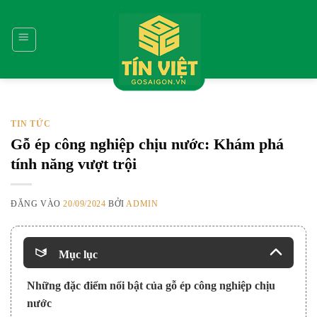
Bỏ
qua
nội
dung
TIN TỨC
Gỗ ép công nghiệp chịu nước: Khám phá
tính năng vượt trội
ĐĂNG VÀO
20/09/2024
BỞI
ADMIN
Mục lục
Những đặc điểm nổi bật của gỗ ép công nghiệp chịu
nước