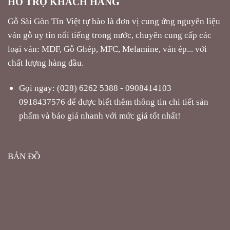
HỖ TRỢ KHÁCH HÀNG
Gỗ Sài Gòn Tín Việt tự hào là đơn vị cung ứng nguyên liệu
ván gỗ uy tín nổi tiếng trong nước, chuyên cung cấp các
loại ván: MDF, Gỗ Ghép, MFC, Melamine, ván ép... với
chất lượng hàng đầu.
Gọi ngay: (028) 6262 5388 - 0908414103
0918437576 để được biết thêm thông tin chi tiết sản
phẩm và báo giá nhanh với mức giá tốt nhất!
BẢN ĐỒ