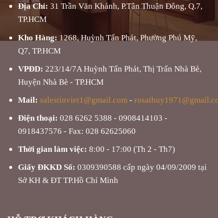
Địa Chỉ:
31 Trần Văn Khánh, P.Tân Thuận Đông, Q.7,
TP.HCM
Kho Hàng:
1268, Huỳnh Tấn Phát, Phường Phú Mỹ,
Q7, TP.HCM
VPĐD:
223/14/7A Huỳnh Tấn Phát, Thị Trấn Nhà Bè,
Huyện Nhà Bè - TP.HCM
Mail:
salestinviet1@gmail.com
-
rosathuy1971@gmail.c
Điện thoại:
028 6262 5388 - 0908414103 -
0918437576 - Fax: 028 62625060
Thời gian làm việc:
8:00 - 17:00 (Th 2 - Th7)
Giấy ĐKKD Số:
0309390588 cấp ngày 04/09/2009 tại
Sở KH & ĐT TP.Hồ Chí Minh