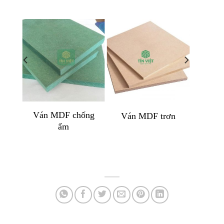
giấy
Ván MDF chống
Ván MDF trơn
ẩm