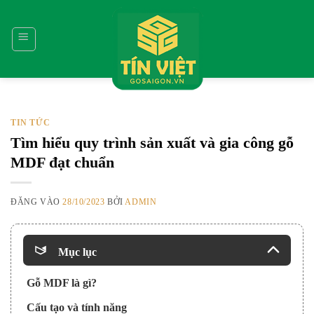
Bỏ
qua
nội
dung
TIN TỨC
Tìm hiểu quy trình sản xuất và gia công gỗ
MDF đạt chuẩn
ĐĂNG VÀO
28/10/2023
BỞI
ADMIN
Mục lục
Gỗ MDF là gì?
Cấu tạo và tính năng