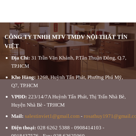
CÔNG TY TNHH MTV TMDV NỘI THẤT TÍN
VIỆT
Địa Chỉ:
31 Trần Văn Khánh, P.Tân Thuận Đông, Q.7,
TP.HCM
Kho Hàng:
1268, Huỳnh Tấn Phát, Phường Phú Mỹ,
Q7, TP.HCM
VPĐD:
223/14/7A Huỳnh Tấn Phát, Thị Trấn Nhà Bè,
Huyện Nhà Bè - TP.HCM
Mail:
salestinviet1@gmail.com
-
rosathuy1971@gmail.c
Điện thoại:
028 6262 5388 - 0908414103 -
0918437576 - Fax: 028 62625060