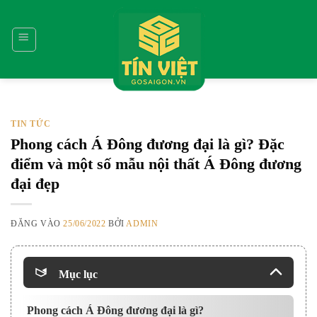
Bỏ
qua
nội
dung
TIN TỨC
Phong cách Á Đông đương đại là gì? Đặc
điểm và một số mẫu nội thất Á Đông đương
đại đẹp
ĐĂNG VÀO
25/06/2022
BỞI
ADMIN
Mục lục
Phong cách Á Đông đương đại là gì?