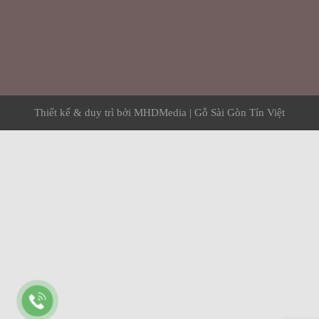
Thiết kế & duy trì bởi
MHDMedia
|
Gỗ Sài Gòn Tín Việt