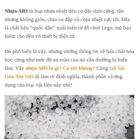
Cách Nhận Biết Sản Phẩm Làm Từ Nhựa ABS Chất
Nhựa ABS
là loại nhựa nhiệt dẻo có đặc tính cứng, rắn
Lượng
nhưng không giòn, chịu va đập và chịu nhiệt cực tốt. Đây
là chất liệu “quốc dân” xuất hiện từ đồ chơi Lego, mũ bảo
Kiểm tra ký hiệu và thông tin kỹ thuật
hiểm cho đến vỏ thiết bị điện tử.
Quan sát bề mặt sản phẩm
Chọn nhà cung cấp uy tín, nguồn gốc rõ ràng
Dù phổ biến là vậy, nhưng những thông tin về bản chất hóa
học cũng như mức độ an toàn của nó vẫn thường bị hiểu
lầm. Vậy
nhựa ABS là gì? Có tốt không?
Cùng
Gỗ Sài
Gòn Tín Việt
đi làm rõ định nghĩa, thành phần và ứng
dụng của loại vật liệu này nhé!