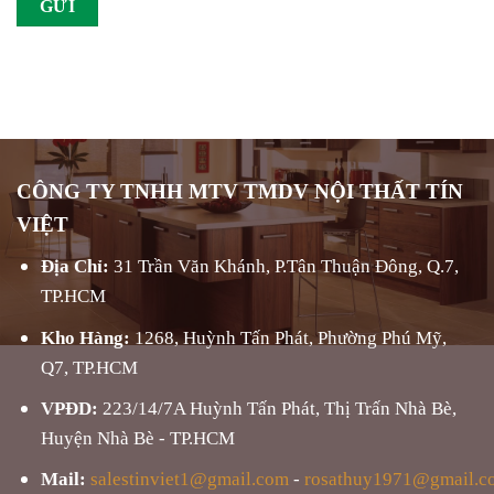
CÔNG TY TNHH MTV TMDV NỘI THẤT TÍN
VIỆT
Địa Chỉ:
31 Trần Văn Khánh, P.Tân Thuận Đông, Q.7,
TP.HCM
Kho Hàng:
1268, Huỳnh Tấn Phát, Phường Phú Mỹ,
Q7, TP.HCM
VPĐD:
223/14/7A Huỳnh Tấn Phát, Thị Trấn Nhà Bè,
Huyện Nhà Bè - TP.HCM
Mail:
salestinviet1@gmail.com
-
rosathuy1971@gmail.c