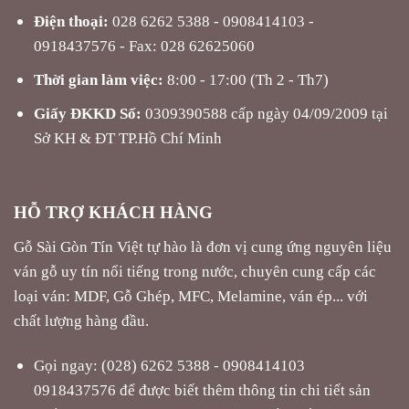
Điện thoại:
028 6262 5388 - 0908414103 -
0918437576 - Fax: 028 62625060
Thời gian làm việc:
8:00 - 17:00 (Th 2 - Th7)
Giấy ĐKKD Số:
0309390588 cấp ngày 04/09/2009 tại
Sở KH & ĐT TP.Hồ Chí Minh
HỖ TRỢ KHÁCH HÀNG
Gỗ Sài Gòn Tín Việt tự hào là đơn vị cung ứng nguyên liệu
ván gỗ uy tín nổi tiếng trong nước, chuyên cung cấp các
loại ván: MDF, Gỗ Ghép, MFC, Melamine, ván ép... với
chất lượng hàng đầu.
Gọi ngay: (028) 6262 5388 - 0908414103
0918437576 để được biết thêm thông tin chi tiết sản