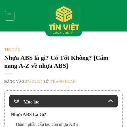
Bỏ
qua
nội
dung
TIN TỨC
Nhựa ABS là gì? Có Tốt Không? [Cẩm
nang A-Z về nhựa ABS]
ĐĂNG VÀO
27/12/2025
BỞI
THANH NGAN
Mục lục
Nhựa ABS Là Gì?
Thành phần cấu tạo của nhựa ABS