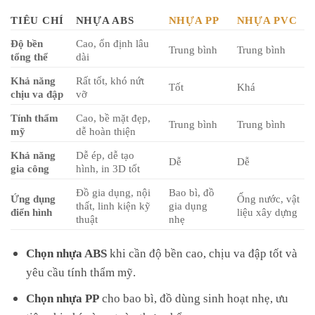
TIÊU CHÍ
NHỰA ABS
NHỰA PP
NHỰA PVC
Độ bền
Cao, ổn định lâu
Trung bình
Trung bình
tổng thể
dài
Khả năng
Rất tốt, khó nứt
Tốt
Khá
chịu va đập
vỡ
Tính thẩm
Cao, bề mặt đẹp,
Trung bình
Trung bình
mỹ
dễ hoàn thiện
Khả năng
Dễ ép, dễ tạo
Dễ
Dễ
gia công
hình, in 3D tốt
Đồ gia dụng, nội
Bao bì, đồ
Ứng dụng
Ống nước, vật
thất, linh kiện kỹ
gia dụng
điển hình
liệu xây dựng
thuật
nhẹ
Chọn nhựa ABS
khi cần độ bền cao, chịu va đập tốt và
yêu cầu tính thẩm mỹ.
Chọn nhựa PP
cho bao bì, đồ dùng sinh hoạt nhẹ, ưu