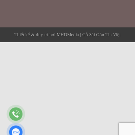
Thiết kế & duy trì bởi
MHDMedia
|
Gỗ Sài Gòn Tín Việt