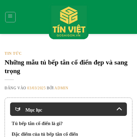
Bỏ
qua
nội
dung
TIN TỨC
Những mẫu tủ bếp tân cổ điển đẹp và sang
trọng
ĐĂNG VÀO
03/03/2025
BỞI
ADMIN
Mục lục
Tủ bếp tân cổ điển là gì?
Đặc điểm của tủ bếp tân cổ điển