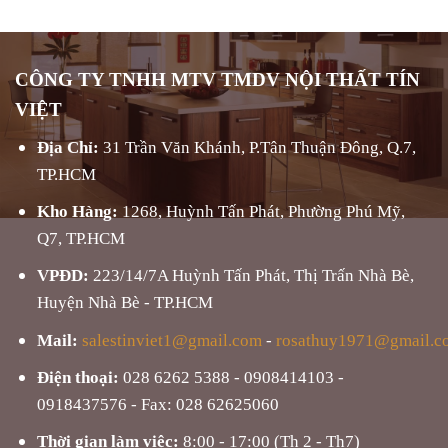
CÔNG TY TNHH MTV TMDV NỘI THẤT TÍN
VIỆT
Địa Chỉ:
31 Trần Văn Khánh, P.Tân Thuận Đông, Q.7,
TP.HCM
Kho Hàng:
1268, Huỳnh Tấn Phát, Phường Phú Mỹ,
Q7, TP.HCM
VPĐD:
223/14/7A Huỳnh Tấn Phát, Thị Trấn Nhà Bè,
Huyện Nhà Bè - TP.HCM
Mail:
salestinviet1@gmail.com
-
rosathuy1971@gmail.c
Điện thoại:
028 6262 5388 - 0908414103 -
0918437576 - Fax: 028 62625060
Thời gian làm việc:
8:00 - 17:00 (Th 2 - Th7)