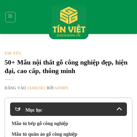
Bỏ
qua
nội
dung
TIN TỨC
50+ Mẫu nội thất gỗ công nghiệp đẹp, hiện
đại, cao cấp, thông minh
ĐĂNG VÀO
16/08/2022
BỞI
ADMIN
Mục lục
Mẫu tủ bếp gỗ công nghiệp
Mẫu tủ quần áo gỗ công nghiệp