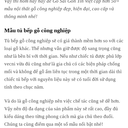
Vậy thì hôm nay hãy để Gỗ Sài Gòn Tín Việt cập hơn 50+
mẫu nội thất gỗ công nghiệp đẹp, hiện đại, cao cấp và
thông minh nhé!
Mẫu tủ bếp gỗ công nghiệp
Tủ bếp gỗ công nghiệp sẽ có giá thành mềm hơn so với các
loại gỗ khác. Thế nhưng vẫn giữ được độ sang trọng cũng
như là bền bỉ với thời gian. Nếu như chiếc tủ được phủ lớp
vecni vừa đủ cũng như là gia chủ có các biện pháp chống
mối và không để gỗ ẩm liên tục trong một thời gian dài thì
chiếc tủ bếp với nguyên liệu này sẽ có tuổi đời sử dụng
tính theo chục năm.
Và do là gỗ công nghiệp nên việc chế tác cũng sẽ dễ hơn.
Vậy nên độ đa dạng của sản phẩm này sẽ rất cao, đầy đủ
kiểu dáng theo từng phong cách mà gia chủ theo đuổi.
Chúng ta cùng điểm qua một số mẫu nổi bật nhé!