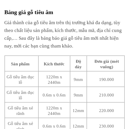
Bảng giá gỗ tiêu âm
Giá thành của gỗ tiêu âm trên thị trường khá đa dạng, tùy
theo chất liệu sản phẩm, kích thước, mẫu mã, địa chỉ cung
cấp,… Sau đây là bảng báo giá gỗ tiêu âm mới nhất hiện
nay, mời các bạn cùng tham khảo.
Độ
Đơn giá (mét
Sản phẩm
Kích thước
dày
vuông)
Gỗ tiêu âm đục
1220m x
9mm
190.000
lỗ
2440m
Gỗ tiêu âm đục
0.6m x 0.6m
9mm
210.000
lỗ
Gỗ tiêu âm xẻ
1220m x
12mm
220.000
rãnh
2440m
Gỗ tiêu âm xẻ
0.6m x 0.6m
12mm
230.000
rãnh