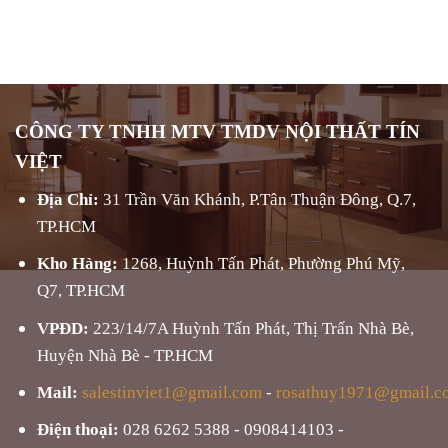
CÔNG TY TNHH MTV TMDV NỘI THẤT TÍN
VIỆT
Địa Chỉ:
31 Trần Văn Khánh, P.Tân Thuận Đông, Q.7,
TP.HCM
Kho Hàng:
1268, Huỳnh Tấn Phát, Phường Phú Mỹ,
Q7, TP.HCM
VPĐD:
223/14/7A Huỳnh Tấn Phát, Thị Trấn Nhà Bè,
Huyện Nhà Bè - TP.HCM
Mail:
salestinviet1@gmail.com
-
rosathuy1971@gmail.c
Điện thoại:
028 6262 5388 - 0908414103 -