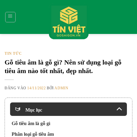
Bỏ
qua
nội
dung
TIN TỨC
Gỗ tiêu âm là gỗ gì? Nên sử dụng loại gỗ
tiêu âm nào tốt nhất, đẹp nhất.
ĐĂNG VÀO
14/11/2022
BỞI
ADMIN
Mục lục
Gỗ tiêu âm là gỗ gì
Phân loại gỗ tiêu âm