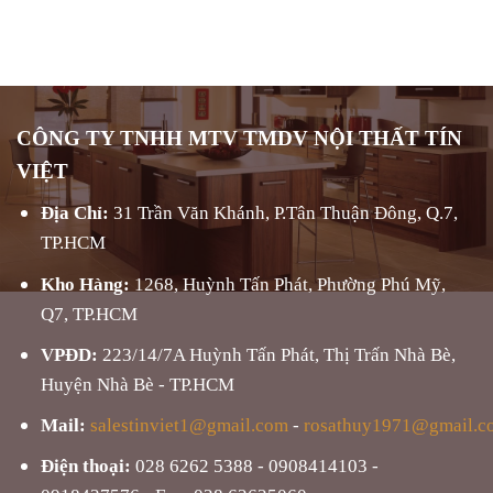
CÔNG TY TNHH MTV TMDV NỘI THẤT TÍN
VIỆT
Địa Chỉ:
31 Trần Văn Khánh, P.Tân Thuận Đông, Q.7,
TP.HCM
Kho Hàng:
1268, Huỳnh Tấn Phát, Phường Phú Mỹ,
Q7, TP.HCM
VPĐD:
223/14/7A Huỳnh Tấn Phát, Thị Trấn Nhà Bè,
Huyện Nhà Bè - TP.HCM
Mail:
salestinviet1@gmail.com
-
rosathuy1971@gmail.c
Điện thoại:
028 6262 5388 - 0908414103 -
0918437576 - Fax: 028 62625060