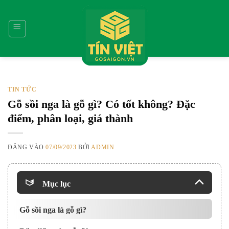
Bỏ
qua
nội
dung
TIN TỨC
Gỗ sồi nga là gỗ gì? Có tốt không? Đặc
điểm, phân loại, giá thành
ĐĂNG VÀO
07/09/2023
BỞI
ADMIN
Mục lục
Gỗ sồi nga là gỗ gì?