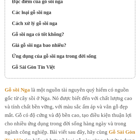
Đặc điểm của gỗ sồi nga
Các loại gỗ sồi nga
Cách xử lý gỗ sồi nga
Gỗ sồi nga có tốt không?
Giá gỗ sồi nga bao nhiêu?
Ứng dụng của gỗ sồi nga trong đời sống
Gỗ Sài Gòn Tín Việt
Gỗ sồi Nga
là một nguồn tài nguyên quý hiếm có nguồn
gốc từ cây sồi ở Nga. Nó được biết đến với chất lượng cao
và tính chất bền vững, với màu sắc ấm áp và vân gỗ đẹp
mắt. Gỗ có độ cứng và độ bền cao, tạo điều kiện thuận lợi
cho nhiều ứng dụng trong đời sống hàng ngày và trong
ngành công nghiệp. Bài viết sau đây, hãy cùng
Gỗ Sài Gòn
Tín Việt
tìm hiểu rõ hơn về loại gỗ này cũng như ứng dụng