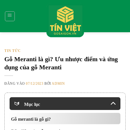
Bỏ
qua
nội
dung
TIN TỨC
Gỗ Meranti là gì? Ưu nhược điểm và ứng
dụng của gỗ Meranti
ĐĂNG VÀO
07/12/2023
BỞI
ADMIN
Mục lục
Gỗ meranti là gỗ gì?