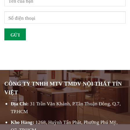
CÔNG TY TNHH MTV TMDV NỘI THẤT TÍN
VIỆT
Địa Chỉ:
31 Trần Văn Khánh, P.Tân Thuận Đông, Q.7,
TP.HCM
Kho Hàng:
1268, Huỳnh Tấn Phát, Phường Phú Mỹ,
Q7, TP.HCM