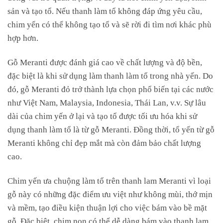
sản và tạo tổ. Nếu thanh làm tổ không đáp ứng yêu cầu,
chim yến có thể không tạo tổ và sẽ rời đi tìm nơi khác phù
hợp hơn.
Gỗ Meranti được đánh giá cao về chất lượng và độ bền,
đặc biệt là khi sử dụng làm thanh làm tổ trong nhà yến. Do
đó, gỗ Meranti đỏ trở thành lựa chọn phổ biến tại các nước
như Việt Nam, Malaysia, Indonesia, Thái Lan, v.v. Sự lâu
dài của chim yến ở lại và tạo tổ được tối ưu hóa khi sử
dụng thanh làm tổ là từ gỗ Meranti. Đồng thời, tổ yến từ gỗ
Meranti không chỉ đẹp mắt mà còn đảm bảo chất lượng
cao.
Chim yến ưa chuộng làm tổ trên thanh lam Meranti vì loại
gỗ này có những đặc điểm ưu việt như không mùi, thớ mịn
và mềm, tạo điều kiện thuận lợi cho việc bám vào bề mặt
gỗ. Đặc biệt, chim non có thể dễ dàng bám vào thanh lam