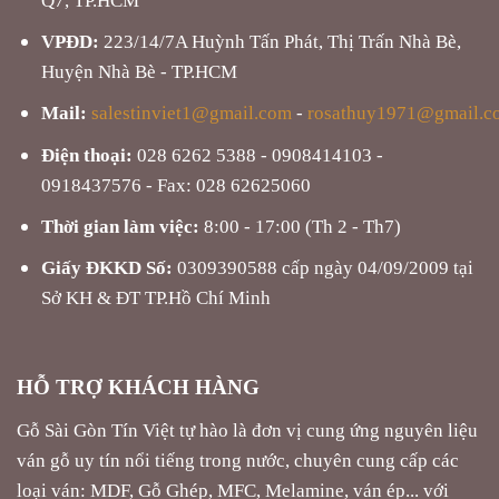
VPĐD:
223/14/7A Huỳnh Tấn Phát, Thị Trấn Nhà Bè,
Huyện Nhà Bè - TP.HCM
Mail:
salestinviet1@gmail.com
-
rosathuy1971@gmail.c
Điện thoại:
028 6262 5388 - 0908414103 -
0918437576 - Fax: 028 62625060
Thời gian làm việc:
8:00 - 17:00 (Th 2 - Th7)
Giấy ĐKKD Số:
0309390588 cấp ngày 04/09/2009 tại
Sở KH & ĐT TP.Hồ Chí Minh
HỖ TRỢ KHÁCH HÀNG
Gỗ Sài Gòn Tín Việt tự hào là đơn vị cung ứng nguyên liệu
ván gỗ uy tín nổi tiếng trong nước, chuyên cung cấp các
loại ván: MDF, Gỗ Ghép, MFC, Melamine, ván ép... với