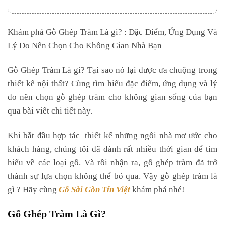
Độ bền cao
Tính thẩm mỹ tự nhiên
Khám phá Gỗ Ghép Tràm Là gì? : Đặc Điểm, Ứng Dụng Và
Lý Do Nên Chọn Cho Không Gian Nhà Bạn
Chống ẩm tốt
Đa dạng ứng dụng
Gỗ Ghép Tràm Là gì? Tại sao nó lại được ưa chuộng trong
Cách bảo quản và sử dụng gỗ ghép tràm bền lâu
thiết kế nội thất? Cùng tìm hiểu đặc điểm, ứng dụng và lý
do nên chọn gỗ ghép tràm cho không gian sống của bạn
Hướng dẫn bảo quản
qua bài viết chi tiết này.
Cách vệ sinh
Khi bắt đầu hợp tác thiết kế những ngôi nhà mơ ước cho
Kết luận
khách hàng, chúng tôi đã dành rất nhiều thời gian để tìm
hiểu về các loại gỗ. Và rồi nhận ra, gỗ ghép tràm đã trở
thành sự lựa chọn không thể bỏ qua. Vậy gỗ ghép tràm là
gì ? Hãy cùng
Gỗ Sài Gòn Tín Việt
khám phá nhé!
Gỗ Ghép Tràm Là Gì?