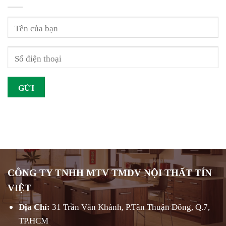
CÔNG TY TNHH MTV TMDV NỘI THẤT TÍN
VIỆT
Địa Chỉ:
31 Trần Văn Khánh, P.Tân Thuận Đông, Q.7,
TP.HCM