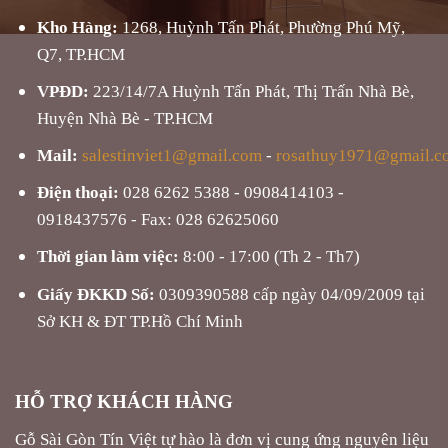
Kho Hàng:
1268, Huỳnh Tấn Phát, Phường Phú Mỹ,
Q7, TP.HCM
VPĐD:
223/14/7A Huỳnh Tấn Phát, Thị Trấn Nhà Bè,
Huyện Nhà Bè - TP.HCM
Mail:
salestinviet1@gmail.com
-
rosathuy1971@gmail.c
Điện thoại:
028 6262 5388 - 0908414103 -
0918437576 - Fax: 028 62625060
Thời gian làm việc:
8:00 - 17:00 (Th 2 - Th7)
Giấy ĐKKD Số:
0309390588 cấp ngày 04/09/2009 tại
Sở KH & ĐT TP.Hồ Chí Minh
HỖ TRỢ KHÁCH HÀNG
Gỗ Sài Gòn Tín Việt tự hào là đơn vị cung ứng nguyên liệu