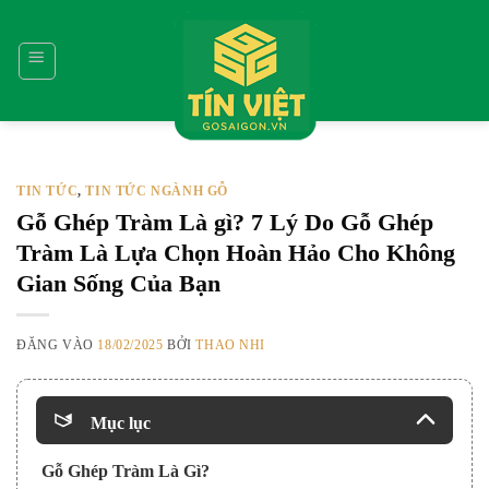
Bỏ
qua
nội
dung
TIN TỨC
TIN TỨC NGÀNH GỖ
,
Gỗ Ghép Tràm Là gì? 7 Lý Do Gỗ Ghép
Tràm Là Lựa Chọn Hoàn Hảo Cho Không
Gian Sống Của Bạn
ĐĂNG VÀO
18/02/2025
BỞI
THAO NHI
Mục lục
Gỗ Ghép Tràm Là Gì?