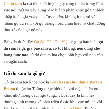
Gỗ du sam
là cái tên xuất hiện ngày càng nhiều trong lĩnh
vực nội thất và xây dựng, đặc biệt ở phân khúc gỗ tự nhiên
nhập khẩu giá vừa phải. Tuy nhiên, không ít người vẫn
nhầm gỗ du sam với gỗ thông hoặc chưa hiểu rõ chất lượng
thực tế của loại gỗ này.
Bài viết dưới đây
Gỗ Sài Gòn Tín Việt
sẽ giúp bạn hiểu
gỗ
du sam là gì, giá bao nhiêu, có tốt không, nên dùng cho
hạng mục nào
, từ đó đưa ra lựa chọn phù hợp với nhu cầu
và ngân sách.
Gỗ du sam là gỗ gì?
Gỗ du sam tên khoa học là
Keteleeria Davidiana Bertris
Beissn
thuộc họ Thông được biết đến với một số tên gọi
khác như thông dầu, ngô tùng,… Loại cây lá kim này
thường sinh trưởng và phát triển ở các khu vực núi đá vôi
Đài Loan và một vài tỉnh khác tại
Trung Quốc
. Tại Việt