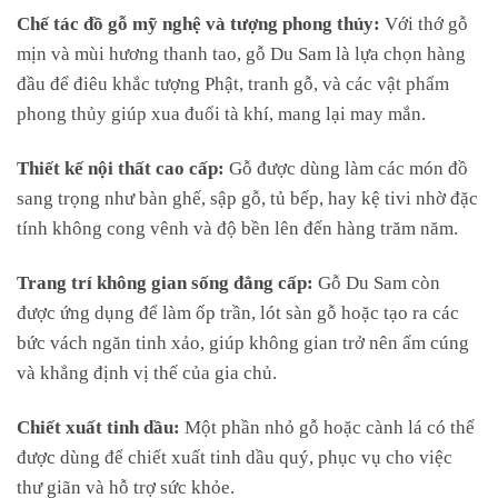
Chế tác đồ gỗ mỹ nghệ và tượng phong thủy:
Với thớ gỗ
mịn và mùi hương thanh tao, gỗ Du Sam là lựa chọn hàng
đầu để điêu khắc tượng Phật, tranh gỗ, và các vật phẩm
phong thủy giúp xua đuổi tà khí, mang lại may mắn.
Thiết kế nội thất cao cấp:
Gỗ được dùng làm các món đồ
sang trọng như bàn ghế, sập gỗ, tủ bếp, hay kệ tivi nhờ đặc
tính không cong vênh và độ bền lên đến hàng trăm năm.
Trang trí không gian sống đẳng cấp:
Gỗ Du Sam còn
được ứng dụng để làm ốp trần, lót sàn gỗ hoặc tạo ra các
bức vách ngăn tinh xảo, giúp không gian trở nên ấm cúng
và khẳng định vị thế của gia chủ.
Chiết xuất tinh dầu:
Một phần nhỏ gỗ hoặc cành lá có thể
được dùng để chiết xuất tinh dầu quý, phục vụ cho việc
thư giãn và hỗ trợ sức khỏe.