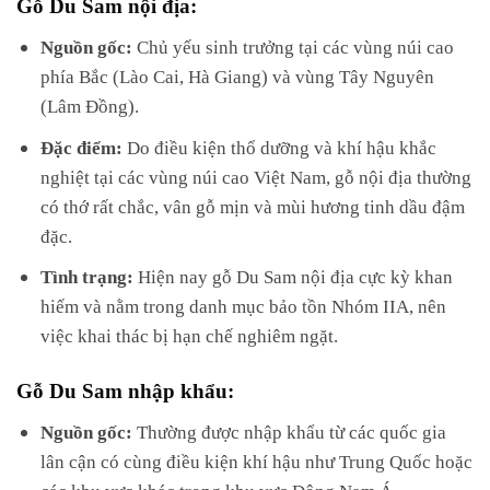
Gỗ Du Sam nội địa:
Nguồn gốc:
Chủ yếu sinh trưởng tại các vùng núi cao
phía Bắc (Lào Cai, Hà Giang) và vùng Tây Nguyên
(Lâm Đồng).
Đặc điểm:
Do điều kiện thổ dưỡng và khí hậu khắc
nghiệt tại các vùng núi cao Việt Nam, gỗ nội địa thường
có thớ rất chắc, vân gỗ mịn và mùi hương tinh dầu đậm
đặc.
Tình trạng:
Hiện nay gỗ Du Sam nội địa cực kỳ khan
hiếm và nằm trong danh mục bảo tồn Nhóm IIA, nên
việc khai thác bị hạn chế nghiêm ngặt.
Gỗ Du Sam nhập khẩu:
Nguồn gốc:
Thường được nhập khẩu từ các quốc gia
lân cận có cùng điều kiện khí hậu như Trung Quốc hoặc
các khu vực khác trong khu vực Đông Nam Á.