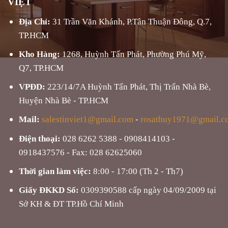
VIỆT
Địa Chỉ:
31 Trần Văn Khánh, P.Tân Thuận Đông, Q.7,
TP.HCM
Kho Hàng:
1268, Huỳnh Tấn Phát, Phường Phú Mỹ,
Q7, TP.HCM
VPĐD:
223/14/7A Huỳnh Tấn Phát, Thị Trấn Nhà Bè,
Huyện Nhà Bè - TP.HCM
Mail:
salestinviet1@gmail.com
-
rosathuy1971@gmail.c
Điện thoại:
028 6262 5388 - 0908414103 -
0918437576 - Fax: 028 62625060
Thời gian làm việc:
8:00 - 17:00 (Th 2 - Th7)
Giấy ĐKKD Số:
0309390588 cấp ngày 04/09/2009 tại
Sở KH & ĐT TP.Hồ Chí Minh