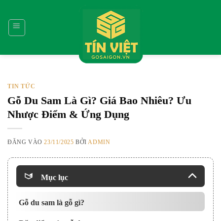
Bỏ
qua
nội
dung
TIN TỨC
Gỗ Du Sam Là Gì? Giá Bao Nhiêu? Ưu
Nhược Điểm & Ứng Dụng
ĐĂNG VÀO
23/11/2025
BỞI
ADMIN
Mục lục
Gỗ du sam là gỗ gì?