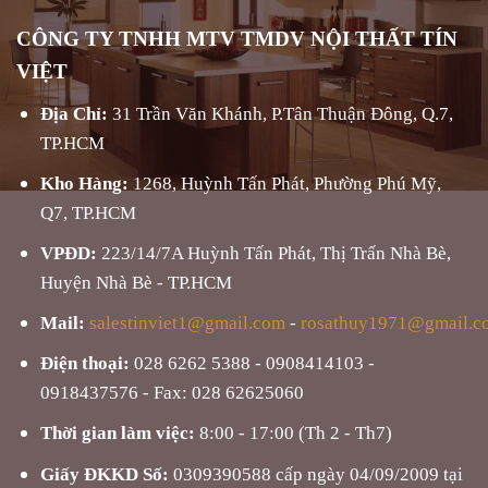
CÔNG TY TNHH MTV TMDV NỘI THẤT TÍN
VIỆT
Địa Chỉ:
31 Trần Văn Khánh, P.Tân Thuận Đông, Q.7,
TP.HCM
Kho Hàng:
1268, Huỳnh Tấn Phát, Phường Phú Mỹ,
Q7, TP.HCM
VPĐD:
223/14/7A Huỳnh Tấn Phát, Thị Trấn Nhà Bè,
Huyện Nhà Bè - TP.HCM
Mail:
salestinviet1@gmail.com
-
rosathuy1971@gmail.c
Điện thoại:
028 6262 5388 - 0908414103 -
0918437576 - Fax: 028 62625060
Thời gian làm việc:
8:00 - 17:00 (Th 2 - Th7)
Giấy ĐKKD Số:
0309390588 cấp ngày 04/09/2009 tại