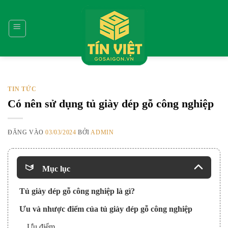
Bỏ
qua
nội
dung
TIN TỨC
Có nên sử dụng tủ giày dép gỗ công nghiệp
ĐĂNG VÀO
03/03/2024
BỞI
ADMIN
Mục lục
Tủ giày dép gỗ công nghiệp là gì?
Ưu và nhược điểm của tủ giày dép gỗ công nghiệp
Ưu điểm