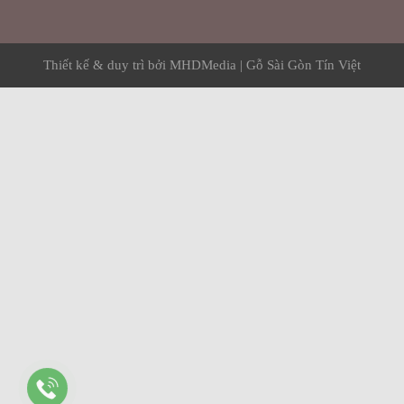
Thiết kế & duy trì bởi
MHDMedia
|
Gỗ Sài Gòn Tín Việt