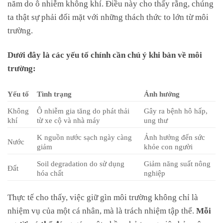
năm do ô nhiễm không khí. Điều này cho thấy rằng, chúng
ta thật sự phải đối mặt với những thách thức to lớn từ môi
trường.
Dưới đây là các yếu tố chính cần chú ý khi bàn về môi
trường:
Yếu tố
Tình trạng
Ảnh hưởng
Không
Ô nhiễm gia tăng do phát thải
Gây ra bệnh hô hấp,
khí
từ xe cộ và nhà máy
ung thư
K nguồn nước sạch ngày càng
Ảnh hưởng đến sức
Nước
giảm
khỏe con người
Soil degradation do sử dụng
Giảm năng suất nông
Đất
hóa chất
nghiệp
Thực tế cho thấy, việc giữ gìn môi trường không chỉ là
nhiệm vụ của một cá nhân, mà là trách nhiệm tập thể.
Mỗi
người có thể đóng góp
một phần nhỏ trong việc bảo vệ