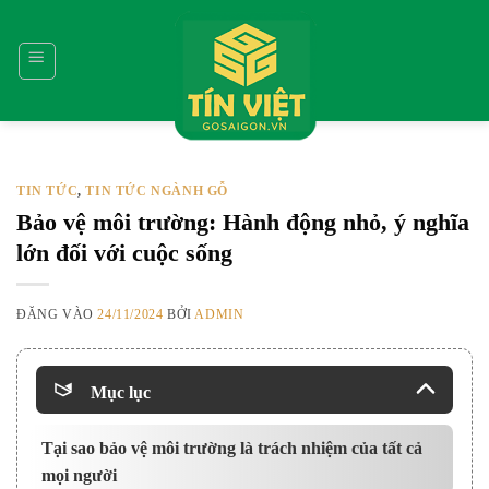
Bỏ
qua
nội
dung
TIN TỨC
TIN TỨC NGÀNH GỖ
,
Bảo vệ môi trường: Hành động nhỏ, ý nghĩa
lớn đối với cuộc sống
ĐĂNG VÀO
24/11/2024
BỞI
ADMIN
Mục lục
Tại sao bảo vệ môi trường là trách nhiệm của tất cả
mọi người