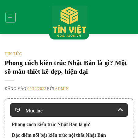
Bỏ
qua
nội
dung
TIN TỨC
Phong cách kiến trúc Nhật Bản là gì? Một
số mẫu thiết kế đẹp, hiện đại
ĐĂNG VÀO
05/12/2022
BỞI
ADMIN
Mục lục
Phong cách kiến trúc Nhật Bản là gì?
Đặc điểm nổi bật kiến trúc nội thất Nhật Bản