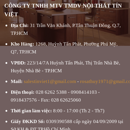
CÔNG TY TNHH MTV TMDV NỘI THẤT TÍN
VIỆT
Địa Chỉ:
31 Trần Văn Khánh, P.Tân Thuận Đông, Q.7,
TP.HCM
Kho Hàng:
1268, Huỳnh Tấn Phát, Phường Phú Mỹ,
Q7, TP.HCM
VPĐD:
223/14/7A Huỳnh Tấn Phát, Thị Trấn Nhà Bè,
Huyện Nhà Bè - TP.HCM
Mail:
salestinviet1@gmail.com
-
rosathuy1971@gmail.c
Điện thoại:
028 6262 5388 - 0908414103 -
0918437576 - Fax: 028 62625060
Thời gian làm việc:
8:00 - 17:00 (Th 2 - Th7)
Giấy ĐKKD Số:
0309390588 cấp ngày 04/09/2009 tại
Sở KH & ĐT TP.Hồ Chí Minh