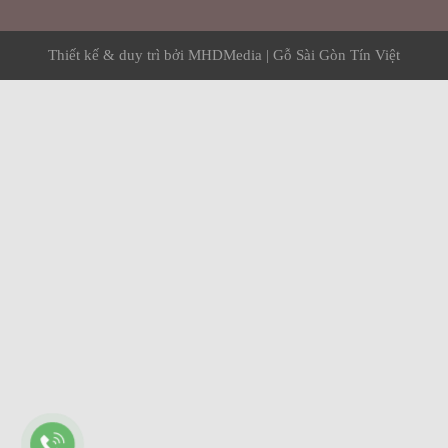
Thiết kế & duy trì bởi
MHDMedia
|
Gỗ Sài Gòn Tín Việt